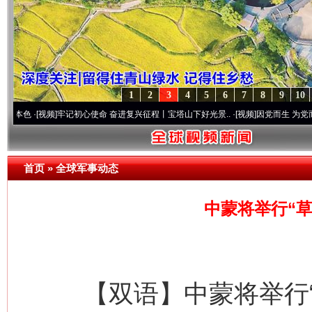
1
2
3
4
5
6
7
8
9
10
[视频]
牢记初心使命 奋进复兴征程丨宝塔山下好光景..
·[视频]
因党而生 为党而战——百年
首页
»
全球军事动态
中蒙将举行“草
【双语】中蒙将举行“草原