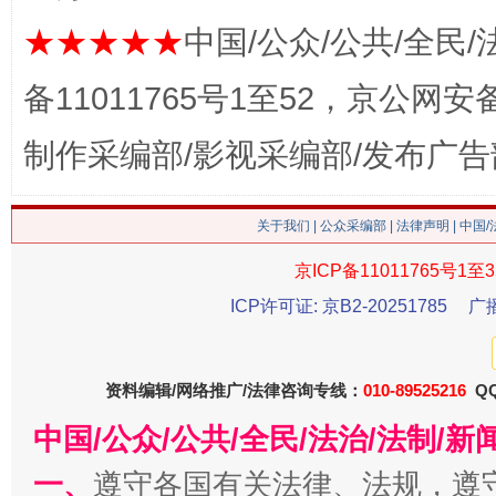
★★★★★
中国/公众/公共/全民/
这是一记警钟！
谢
备11011765号1至52，京公网安备：
制作采编部/影视采编部/发布广告
关于我们
|
公众采编部
|
法律声明
| 中国
京ICP备11011765号1至3
ICP许可证: 京B2-20251785
广
今
在谋一域中谋全局
资料编辑/网络推广/法律咨询专线：
010-89525216
QQ
中国/公众/公共/全民/法治/法制/
一、
遵守各国有关法律、法规，遵