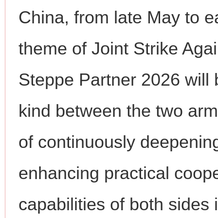
China, from late May to e
theme of Joint Strike Aga
Steppe Partner 2026 will b
kind between the two arm
网上购药对药下症？
of continuously deepening
enhancing practical coope
capabilities of both sides 