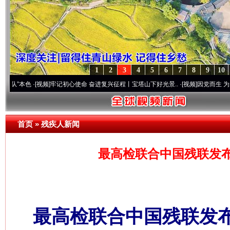
1
2
3
4
5
6
7
8
9
10
色
·[视频]
牢记初心使命 奋进复兴征程丨宝塔山下好光景..
·[视频]
因党而生 为党而战——百
首页
»
残疾人新闻
最高检联合中国残联发
最高检联合中国残联发