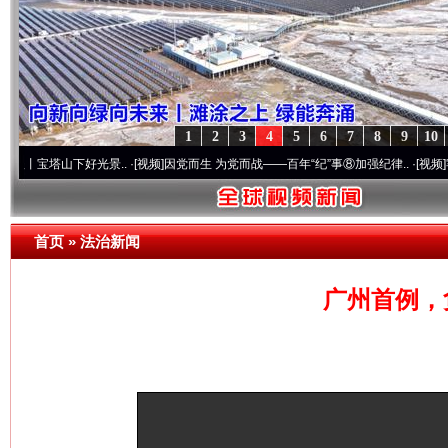
1
2
3
4
5
6
7
8
9
10
山下好光景..
·[视频]
因党而生 为党而战——百年“纪”事⑧加强纪律..
·[视频]
牢记初心使
首页
»
法治新闻
广州首例，
网上购药对药下症？