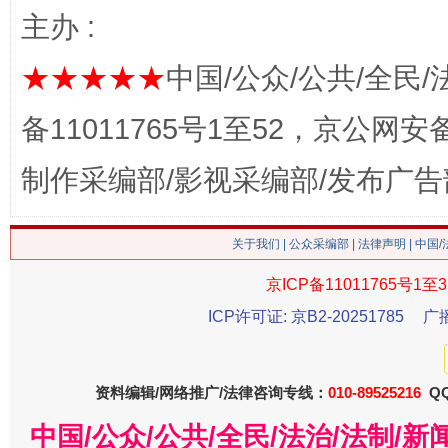
主办 :
★★★★★
中国/公众/公共/全民/
备11011765号1至52，京公网安备：
制作采编部/影视采编部/发布广告
习近平的博鳌关键词
魏明亮
关于我们
|
公众采编部
|
法律声明
| 中国
京ICP备11011765号1至3
ICP许可证: 京B2-20251785
广
资料编辑/网络推广/法律咨询专线：
010-89525216
QQ
中国/公众/公共/全民/法治/法制/