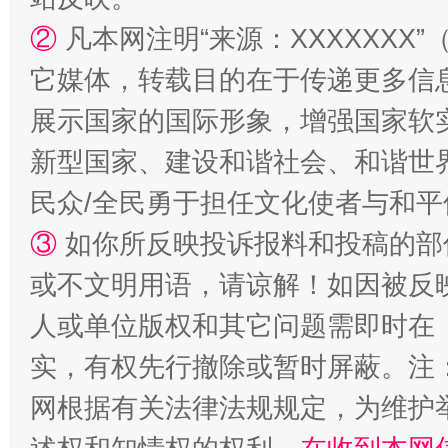
②
凡本网注明“来源：XXXXXX
招工难、用工荒背后
它媒体，转载目的在于传递更多信
展示国家的国际形象，增强国家软
新型国家、建设和谐社会、和谐世界
民众/全民勇于担任文化使者与和
③
如你所反映投诉报料和投稿的部
或不文明用语，请谅解！如因被反
人或单位版权和其它问题需即时在
实，有权先行撤除或暂时屏蔽。注
网根据有关法律法规规定，为维护