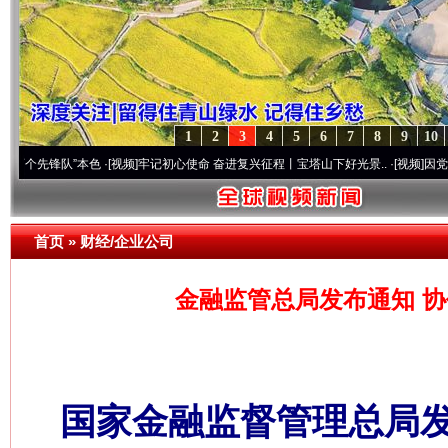
1
2
3
4
5
6
7
8
9
10
锋队”本色
·[视频]
牢记初心使命 奋进复兴征程丨宝塔山下好光景..
·[视频]
因党而生 为党
首页
»
财经/企业公司
金融监管总局发布通知 
国家金融监督管理总局发