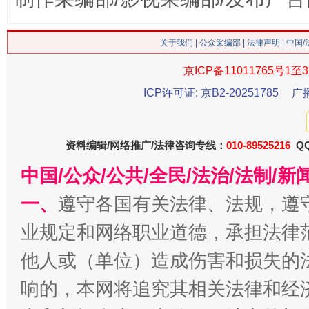
这是一记警钟！
谢
关于我们
|
公众采编部
|
法律声明
| 中国
京ICP备11011765号1至3
ICP许可证: 京B2-20251785
广
资料编辑/网络推广/法律咨询专线：
010-89525216
QQ
中国/公众/公共/全民/法治/法制/
一、
遵守各国有关法律、法规，遵
今
在谋一域中谋全局
业规定和网络职业道德，承担法律
他人或（单位）造成伤害和损失的
响的，本网将追究其相关法律和经