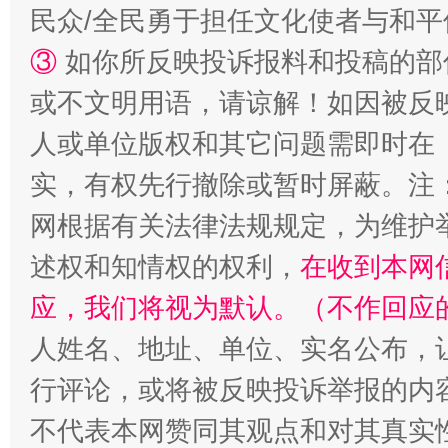
民众/全民勇于担任文化使者与和
③
如你所反映投诉报料和投稿的部
漫山遍野的桃花与雪山、麦地、白藏房
除了
或不文明用语，请谅解！如因被反
人或单位版权和其它问题需即时在
实，有权先行撤除或暂时屏蔽。注
网根据有关法律法规规定，为维护
述权和知情权的权利，
在收到本网
应，我们将视为默认。（不作回应
人姓名、地址、单位、实名公布，让
招工难、用工荒背后
行评论，或将被反映投诉举报的内
不代表本网赞同其观点和对其真实