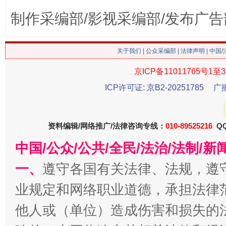
制作采编部/影视采编部/发布广告
这是一记警钟！
谢
关于我们
|
公众采编部
|
法律声明
| 中国
京ICP备11011765号1至3
ICP许可证: 京B2-20251785
广
资料编辑/网络推广/法律咨询专线：
010-89525216
QQ
中国/公众/公共/全民/法治/法制/
今
在谋一域中谋全局
一、
遵守各国有关法律、法规，遵
业规定和网络职业道德，承担法律
他人或（单位）造成伤害和损失的