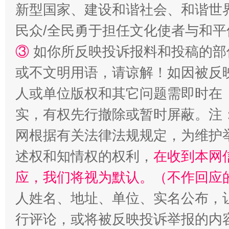
新型国家、建设和谐社会、和谐世界
民众/全民勇于担任文化使者与和
③
如你所反映投诉报料和投稿的部
漫山遍野的桃花与雪山、麦地、白藏房
除了
或不文明用语，请谅解！如因被反
人或单位版权和其它问题需即时在
实，有权先行撤除或暂时屏蔽。注
网根据有关法律法规规定，为维护
述权和知情权的权利，
在收到本网
应，我们将视为默认。（不作回应
人姓名、地址、单位、实名公布，让
招工难、用工荒背后
行评论，或将被反映投诉举报的内