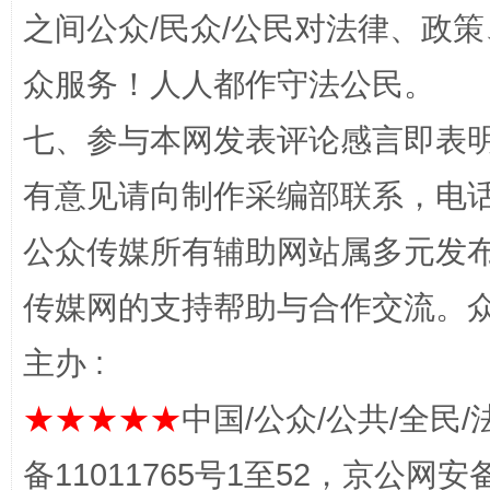
之间公众/民众/公民对法律、政
众服务！人人都作守法公民。
七、参与本网发表评论感言即表明
有意见请向制作采编部联系，电话：0
公众传媒所有辅助网站属多元发
网上购药对药下症？
传媒网的支持帮助与合作交流。
主办 :
★★★★★
中国/公众/公共/全民/
备11011765号1至52，京公网安备：