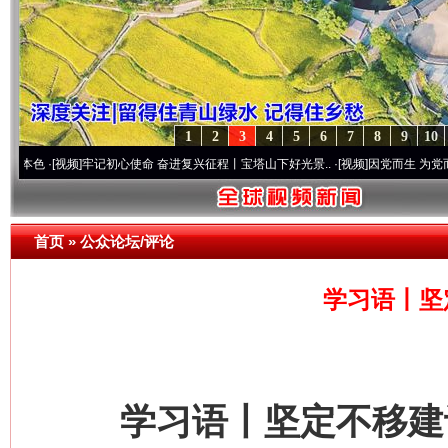
1
2
3
4
5
6
7
8
9
10
视频]
牢记初心使命 奋进复兴征程丨宝塔山下好光景..
·[视频]
因党而生 为党而战——百年“
首页
»
公众论坛/评论
学习语丨坚
学习语丨坚定不移建