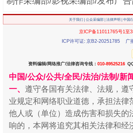
制作采编部/影视采编部/发布广告
关于我们
|
公众采编部
|
法律声明
| 中国
今
在谋一域中谋全局
京ICP备11011765号1至3
ICP许可证: 京B2-20251785
广
资料编辑/网络推广/法律咨询专线：
010-89525216
QQ
中国/公众/公共/全民/法治/法制/
一、
遵守各国有关法律、法规，遵
业规定和网络职业道德，承担法律
习近平的博鳌关键词
魏明亮
他人或（单位）造成伤害和损失的
响的，本网将追究其相关法律和经