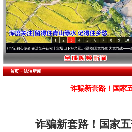
1
2
3
4
5
6
7
8
9
10
心使命 奋进复兴征程丨宝塔山下好光景..
·[视频]
因党而生 为党而战——百年“纪”事⑧加
首页
»
法治新闻
诈骗新套路！国家
诈骗新套路！国家五部