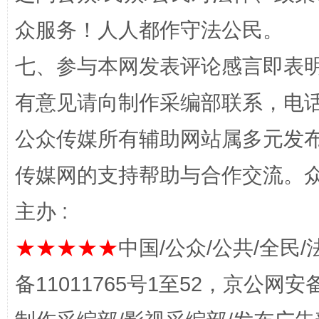
网上购药对药下症？
众服务！人人都作守法公民。
七、参与本网发表评论感言即表明
有意见请向制作采编部联系，电话：0
公众传媒所有辅助网站属多元发
传媒网的支持帮助与合作交流。
这是一记警钟！
谢
主办 :
★★★★★
中国/公众/公共/全民/
备11011765号1至52，京公网安备：