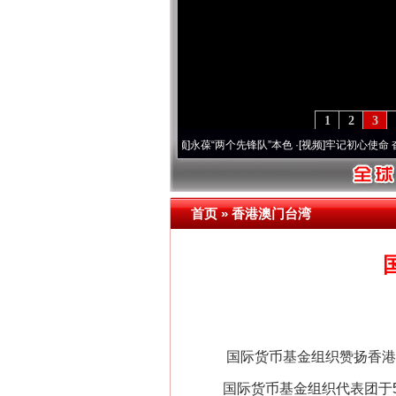
1
2
3
年 深刻改变雪域高原..
·[视频]
永葆“两个先锋队”本色
·[视频]
牢记初心使命 奋进复兴征
首页
»
香港澳门台湾
国际货币基金组织赞扬香港
国际货币基金组织代表团于5月