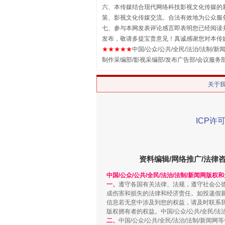
六、本传媒结合现代网络科技影视文化传媒的新
策、影视文化传媒交流。合法有效地为公众服
七、参与本网发表评论感言即表明您已经阅读并
发布，敬请多提宝贵意见！真诚感谢您对本传
★★★★★
中国/公众/公共/全民/法治/法制/新闻
制作采编部/影视采编部/发布广告部/会议服务
关于
解纷+调解+退费，一次搞定
ICP许可
资料编辑/网络推广/法律
中国/公众/公共/全民/法治/法制/新闻网版权
一、
遵守各国有关法律、法规，遵守社会公
成伤害和损失的法律和经济责任。如投递假
信息若无意中涉及到您的权益，请及时联系
版权拥有者的权益。中国/公众/公共/全民/法
二、
中国/公众/公共/全民/法治/法制/