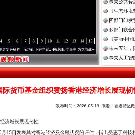
事关公共资
《生态环境
读
四部门印发
多部门联合
《美丽中国
4
5
6
7
8
9
10
11
12
13
14
15
未来五年，
程丨宝塔山下好光景..
·[视频]
因党而生 为党而战——百年“纪”事⑧加强纪律..
·[视频]
牢
事关人工智
国际货币基金组织赞扬香港经济增长展现韧
发布时间：2026-05-19 来源：
香港特区
经济增长展现韧性
15日发表其对香港经济及金融状况的评估，指出受惠于科技