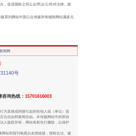
台，促进国际之间公众/民众/公民对法律、政
本传媒系列网站中国公众传媒所有辅助网站属多元
。
/新闻网
号
重拳出击！专项整治午间酒驾
1140号
法律咨询热线：
15701616003
行为直接或间接引起的给他人或（单位）造
言论自由和新闻自由。本传媒网站中的部份
法人版权所有，网站有权先行撤除，以保护
健康网站和报刊电视台友情链接，授权合法、健