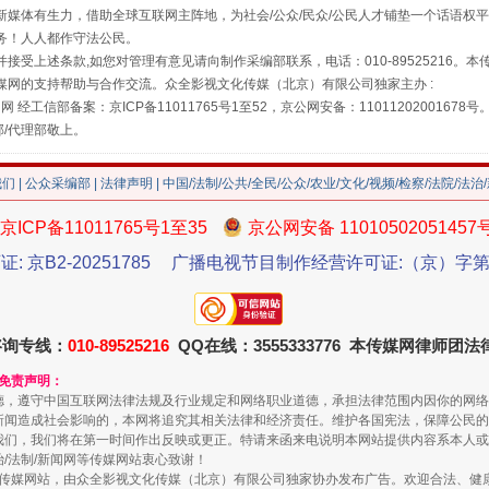
媒体有生力，借助全球互联网主阵地，为社会/公众/民众/公民人才铺垫一个话语权平
务！人人都作守法公民。
接受上述条款,如您对管理有意见请向制作采编部联系，电话：010-89525216。
媒网的支持帮助与合作交流。众全影视文化传媒（北京）有限公司独家主办 :
网 经工信部备案：京ICP备11011765号1至52，京公网安备：11011202001678号
部/代理部敬上。
我们
|
公众采编部
|
法律声明
| 中国/法制/公共/全民/公众/农业/文化/视频/检察/法院/法治
京ICP备11011765号1至35
京公网安备 11010502051457
珠宝鉴定乱象
证: 京B2-20251785
广播电视节目制作经营许可证:（京）字第3
咨询专线：
010-89525216
QQ在线：3555333776 本传媒网律师团
和免责声明：
德，遵守中国互联网法律法规及行业规定和网络职业道德，承担法律范围内因你的网络
新闻造成社会影响的，本网将追究其相关法律和经济责任。维护各国宪法，保障公民的
我们，我们将在第一时间作出反映或更正。特请来函来电说明本网站提供内容系本人或
治/法制/新闻网等传媒网站衷心致谢！
新闻网等传媒网站，由众全影视文化传媒（北京）有限公司独家协办发布广告。欢迎合法、