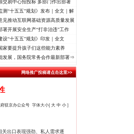
源交易中心招投标 多部门作出部署
监测“十五五”规划》发布｜全文｜解
意见推动互联网基础资源高质量发展
部署开展安全生产“打非治违”工作
建设“十五五”规划》印发｜全文
国家要提升孩子们这些能力素养
记初心使命 奋进复兴征程丨“转折之城”激荡..
·[视频]
牢记初心使命 奋进复兴征程丨红船
能发展，国务院常务会作最新部署⇒
网络推广投稿请点击这里>>
性
政府驻京办公众号
字体大小[
大
中
小
]
相关出口表现强劲、私人需求逐