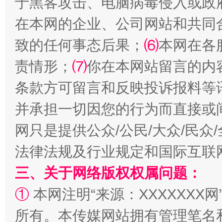
于黑客攻击、电脑病毒侵入或政
在本网的企业、公司网站和共同
致的任何事态后果；
⑹
本网在各
漫山遍野的桃花与雪山、麦地、白藏房
除了
责情形；
⑺
你在本网站留言的内
条款方可留言和反映投诉报料等
并承担一切因您的行为而直接或
网只是提供公众/公民/大众/民
法律法规及行业规定和国际互联
三、关于网络版权权属问题：
招工难、用工荒背后
①
本网注明“来源：XXXXXXX网
所有。本传媒网站拥有管理笔名