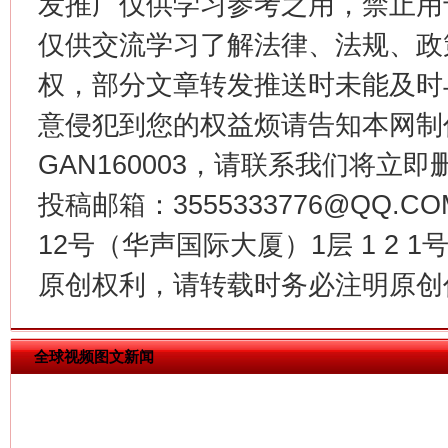
发推广仅供学习参考之用，禁止用
仅供交流学习了解法律、法规、政
权，部分文章转发推送时未能及时
意侵犯到您的权益烦请告知本网制作采编
GAN160003，请联系我们将立即删
投稿邮箱：3555333776@QQ
12号（华声国际大厦）1层 1 2
揭批美国五大"原罪"
"炒
原创权利，请转载时务必注明原创作
全球视频图文新闻