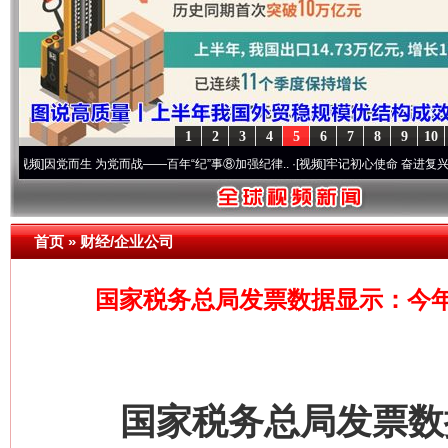
1
2
3
4
5
6
7
8
9
10
党而生 为党而战——百年“纪”事⑧加强纪律..
·[视频]
牢记初心使命 奋进复兴征程丨“转折
首页
»
财经/企业公司
国家税务总局发票数据显示：今
国家税务总局发票数据