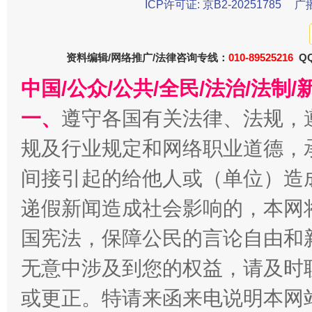
ICP许可证: 京B2-20251785
广
资料编辑/网络推广/法律咨询专线：
010-89525216
QQ
中国/公众/公共/全民/法治/法
一、
遵守各国有关法律、法规，
揭批美国五大"原罪"
"炒
规及行业规定和网络职业道德，
间接引起的给他人或（单位）造
递假新闻造成社会影响的，本网
国宪法，保障公民的言论自由和
无意中涉及到您的权益，请及时
或更正。特请来函来电说明本网