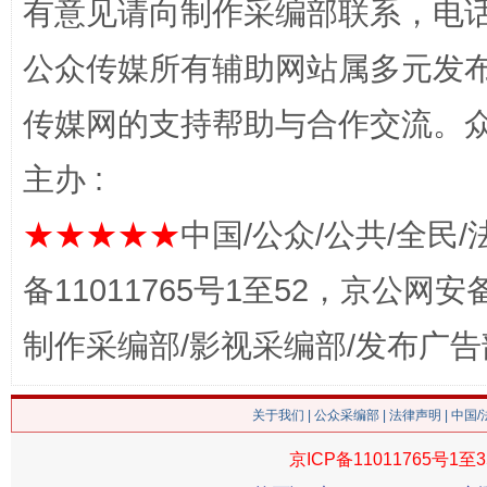
有意见请向制作采编部联系，电话：0
公众传媒所有辅助网站属多元发
传媒网的支持帮助与合作交流。
习近平的博鳌关键词
魏明亮
主办 :
★★★★★
中国/公众/公共/全民/
备11011765号1至52，京公网安备：
制作采编部/影视采编部/发布广告
生
关于我们
|
公众采编部
|
法律声明
| 中国
“刷贴”乱象丛生
京ICP备11011765号1至3