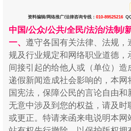
资料编辑/网络推广/法律咨询专线：
010-89525216
QQ
中国/公众/公共/全民/法治/法
一、
遵守各国有关法律、法规，
今
在谋一域中谋全局
规及行业规定和网络职业道德，
间接引起的给他人或（单位）造
递假新闻造成社会影响的，本网
国宪法，保障公民的言论自由和
无意中涉及到您的权益，请及时
或更正。特请来函来电说明本网
习近平的博鳌关键词
魏明亮
站有权先行撤除，以保护版权拥有者