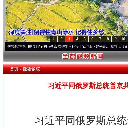
1
2
3
4
5
6
7
8
9
10
”本色
·[视频]
牢记初心使命 奋进复兴征程丨宝塔山下好光景..
·[视频]
因党而生 为党而战
首页
»
政要论坛
习近平同俄罗斯总统普京共
习近平同俄罗斯总统普