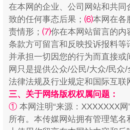
在本网的企业、公司网站和共同
揭批美国五大"原罪"
"炒
致的任何事态后果；
⑹
本网在各
责情形；
⑺
你在本网站留言的内
条款方可留言和反映投诉报料等
并承担一切因您的行为而直接或
网只是提供公众/公民/大众/民
法律法规及行业规定和国际互联
三、关于网络版权权属问题：
解纷+调解+退费，一次搞定
①
本网注明“来源：XXXXXXX网
所有。本传媒网站拥有管理笔名