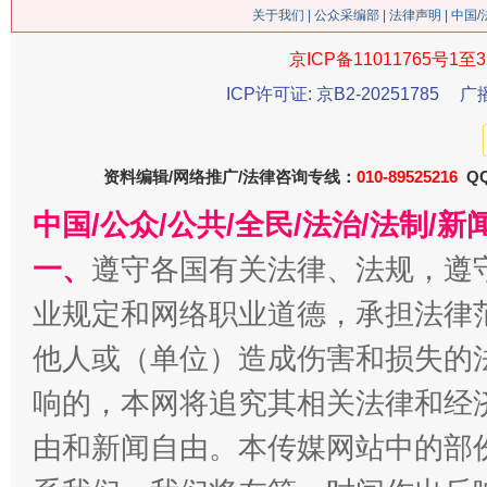
关于我们
|
公众采编部
|
法律声明
| 中国
京ICP备11011765号1至3
ICP许可证: 京B2-20251785
广
资料编辑/网络推广/法律咨询专线：
010-89525216
QQ
中国/公众/公共/全民/法治/法制/
今
在谋一域中谋全局
一、
遵守各国有关法律、法规，遵
业规定和网络职业道德，承担法律
他人或（单位）造成伤害和损失的
响的，本网将追究其相关法律和经
由和新闻自由。本传媒网站中的部