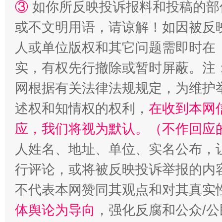
③
如你所反映投诉报料和投稿的部
漫山遍野的桃花与雪山、麦地、白藏房
除了
或不文明用语，请谅解！如因被反
人或单位版权和其它问题需即时在
实，有权先行撤除或暂时屏蔽。注
网根据有关法律法规规定，为维护
述权和知情权的权利，
在收到本网
应，我们将视为默认。（不作回应
人姓名、地址、单位、实名公布，让
招工难、用工荒背后
行评论，或将被反映投诉举报的内
不代表本网赞同其观点和对其真实
体舆论为导向
，强化反腐和公众/公