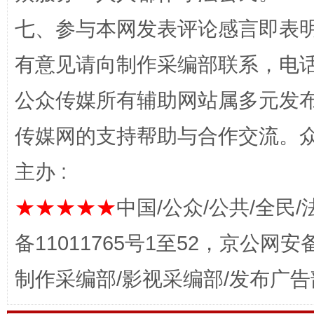
七、参与本网发表评论感言即表明
有意见请向制作采编部联系，电话：0
公众传媒所有辅助网站属多元发
网上购药对药下症？
传媒网的支持帮助与合作交流。
主办 :
★★★★★
中国/公众/公共/全民/
备11011765号1至52，京公网安备：
制作采编部/影视采编部/发布广告
这是一记警钟！
谢