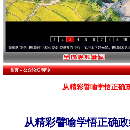
1
2
3
4
5
6
7
8
9
10
队”本色
·[视频]
牢记初心使命 奋进复兴征程丨宝塔山下好光景..
·[视频]
因党而生 为党而
首页
»
公众论坛/评论
从精彩譬喻学悟正确政
从精彩譬喻学悟正确政