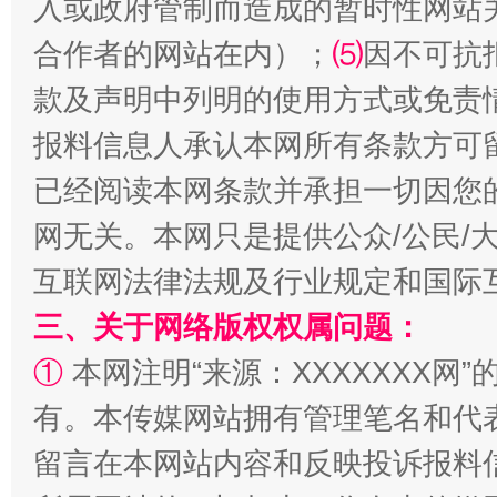
入或政府管制而造成的暂时性网站
合作者的网站在内）；
⑸
因不可抗
款及声明中列明的使用方式或免责
报料信息人承认本网所有条款方可
揭批美国五大"原罪"
"炒
已经阅读本网条款并承担一切因您
网无关。本网只是提供公众/公民/
互联网法律法规及行业规定和国际
三、关于网络版权权属问题：
①
本网注明“来源：XXXXXXX网”
有。本传媒网站拥有管理笔名和代
解纷+调解+退费，一次搞定
留言在本网站内容和反映投诉报料