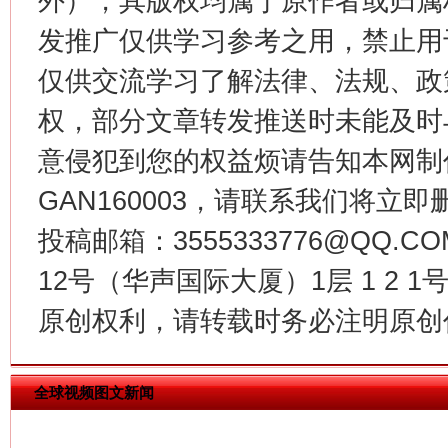
外），其版权均属于原作者或归属
发推广仅供学习参考之用，禁止用
仅供交流学习了解法律、法规、政
权，部分文章转发推送时未能及时
意侵犯到您的权益烦请告知本网制作采编
揭批美国五大"原罪"
"炒
GAN160003，请联系我们将立即删
投稿邮箱：3555333776@QQ
12号（华声国际大厦）1层 1 2
原创权利，请转载时务必注明原创作
全球视频图文新闻