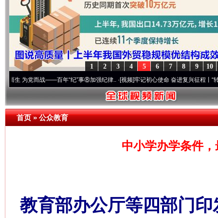
1
2
3
4
5
6
7
8
9
10
党而战——百年“纪”事⑧加强纪律..
·[视频]
牢记初心使命 奋进复兴征程丨“转折之城”激荡
首页
»
公众教育
中小学办学条件，最
教育部办公厅等四部门印