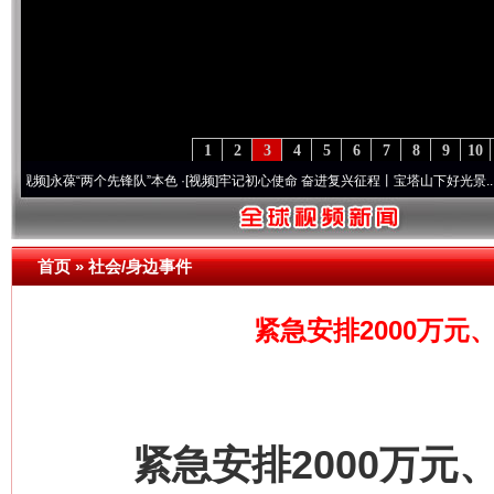
1
2
3
4
5
6
7
8
9
10
永葆“两个先锋队”本色
·[视频]
牢记初心使命 奋进复兴征程丨宝塔山下好光景..
·[视频]
因
首页
»
社会/身边事件
紧急安排2000万元
紧急安排2000万元、