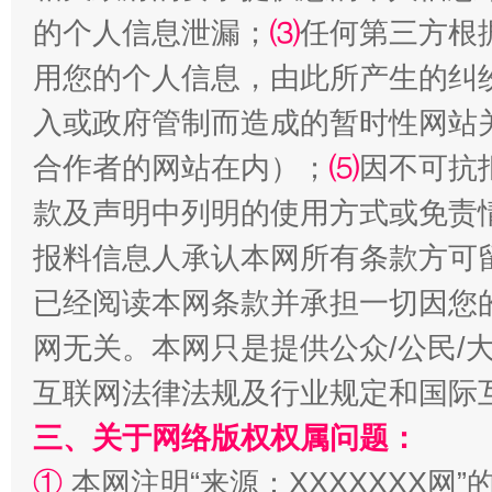
的个人信息泄漏；
⑶
任何第三方根
用您的个人信息，由此所产生的纠
生
入或政府管制而造成的暂时性网站
“刷贴”乱象丛生
合作者的网站在内）；
⑸
因不可抗
款及声明中列明的使用方式或免责
报料信息人承认本网所有条款方可
已经阅读本网条款并承担一切因您
网无关。本网只是提供公众/公民/
互联网法律法规及行业规定和国际
揭批美国五大"原罪"
"炒
三、关于网络版权权属问题：
①
本网注明“来源：XXXXXXX网”