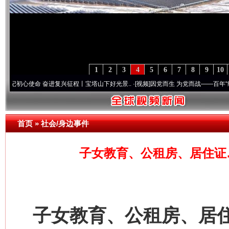
1
2
3
4
5
6
7
8
9
10
使命 奋进复兴征程丨宝塔山下好光景..
·[视频]
因党而生 为党而战——百年“纪”事⑧加强
首页
»
社会/身边事件
网上购药对药下症？
子女教育、公租房、居住证
子女教育、公租房、居