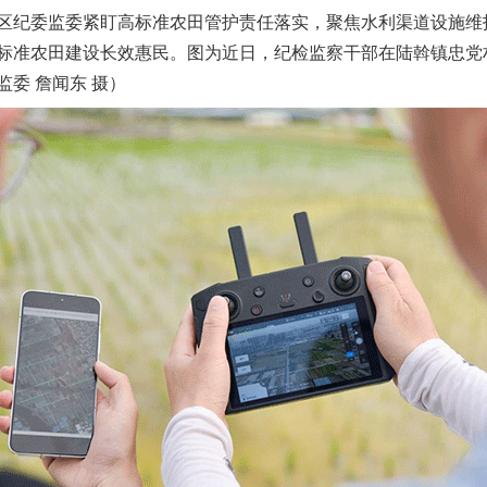
纪委监委紧盯高标准农田管护责任落实，聚焦水利渠道设施维
标准农田建设长效惠民。图为近日，纪检监察干部在陆斡镇忠党
委 詹闻东 摄）