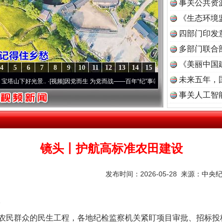
事关公共资
《生态环境
读
四部门印发
多部门联合
《美丽中国
4
5
6
7
8
9
10
11
12
13
14
15
未来五年，
..
·[视频]
因党而生 为党而战——百年“纪”事⑧加强纪律..
·[视频]
牢记初心使命 奋进复
事关人工智
镜头丨护航高标准农田建设
发布时间：2026-05-28 来源：
中央
民群众的民生工程，各地纪检监察机关紧盯项目审批、招标投