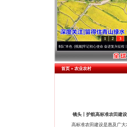
1
2
3
原..
·[视频]
永葆“两个先锋队”本色
·[视频]
牢记初心使命 奋进复兴征程丨宝塔山下好光景
首页
»
农业农村
镜头丨护航高标准农田建设
高标准农田建设是惠及广大农