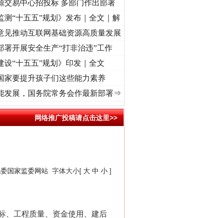
源交易中心招投标 多部门作出部署
监测“十五五”规划》发布｜全文｜解
意见推动互联网基础资源高质量发展
部署开展安全生产“打非治违”工作
建设“十五五”规划》印发｜全文
国家要提升孩子们这些能力素养
兴征程丨“转折之城”激荡..
·[视频]
牢记初心使命 奋进复兴征程丨红船起航处 潮起..
·[
能发展，国务院常务会作最新部署⇒
网络推广投稿请点击这里>>
纪委国家监委网站
字体大小[
大
中
小
]
标、工程质量、资金使用、建后