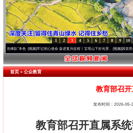
1
2
3
4
5
6
7
8
9
10
”本色
·[视频]
牢记初心使命 奋进复兴征程丨宝塔山下好光景..
·[视频]
因党而生 为党而战
首页
»
公众教育
教育部召开
发布时间：2026-05-
教育部召开直属系统