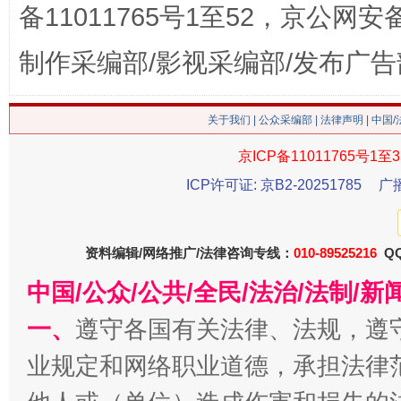
备11011765号1至52，京公网安备：
这是一记警钟！
谢
制作采编部/影视采编部/发布广告
关于我们
|
公众采编部
|
法律声明
| 中国
京ICP备11011765号1至3
ICP许可证: 京B2-20251785
广
资料编辑/网络推广/法律咨询专线：
010-89525216
QQ
中国/公众/公共/全民/法治/法制/
今
在谋一域中谋全局
一、
遵守各国有关法律、法规，遵
业规定和网络职业道德，承担法律