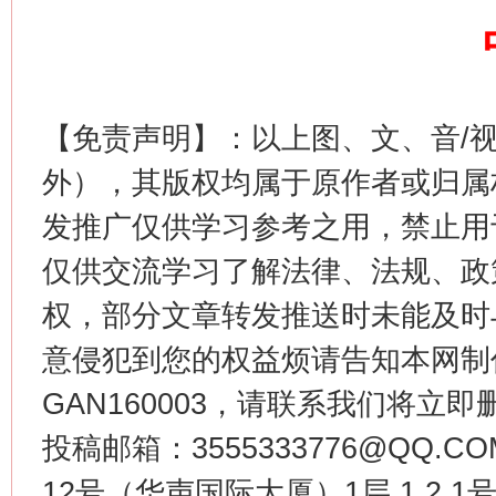
这是一记警钟！
谢
【免责声明】：以上图、文、音/
外），其版权均属于原作者或归属
发推广仅供学习参考之用，禁止用
仅供交流学习了解法律、法规、政
权，部分文章转发推送时未能及时
意侵犯到您的权益烦请告知本网制作采编
GAN160003，请联系我们将立即删
今
在谋一域中谋全局
投稿邮箱：3555333776@QQ
12号（华声国际大厦）1层 1 2