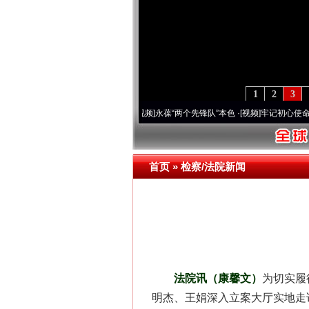
1
2
3
周年 深刻改变雪域高原..
·[视频]
永葆“两个先锋队”本色
·[视频]
牢记初心使命 奋进复兴
首页
»
检察/法院新闻
法院讯（康馨文）
为切实履
明杰、王娟深入立案大厅实地走