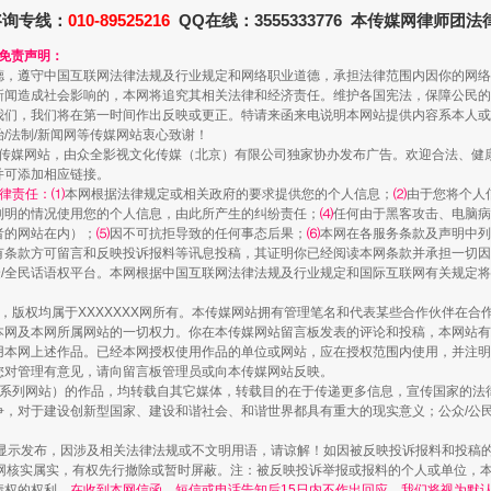
咨询专线：
010-89525216
QQ在线：3555333776 本传媒网律师团
和免责声明：
德，遵守中国互联网法律法规及行业规定和网络职业道德，承担法律范围内因你的网络
新闻造成社会影响的，本网将追究其相关法律和经济责任。维护各国宪法，保障公民的
我们，我们将在第一时间作出反映或更正。特请来函来电说明本网站提供内容系本人或
治/法制/新闻网等传媒网站衷心致谢！
新闻网等传媒网站，由众全影视文化传媒（北京）有限公司独家协办发布广告。欢迎合法、
并可添加相应链接。
律责任：⑴
本网根据法律规定或相关政府的要求提供您的个人信息；
⑵
由于您将个人
列明的情况使用您的个人信息，由此所产生的纠纷责任；
⑷
任何由于黑客攻击、电脑病
走近一线检察官
者的网站在内）；
⑸
因不可抗拒导致的任何事态后果；
⑹
本网在各服务条款及声明中列
有条款方可留言和反映投诉报料等讯息投稿，其证明你已经阅读本网条款并承担一切因
民众/全民话语权平台。本网根据中国互联网法律法规及行业规定和国际互联网有关规定
作品，版权均属于XXXXXXX网所有。本传媒网站拥有管理笔名和代表某些合作伙伴在
本网及本网所属网站的一切权力。你在本传媒网站留言板发表的评论和投稿，本网站有
本网上述作品。已经本网授权使用作品的单位或网站，应在授权范围内使用，并注明“来
您对管理有意见，请向留言板管理员或向本传媒网站反映。
本传媒系列网站）的作品，均转载自其它媒体，转载目的在于传递更多信息，宣传国家的
，对于建设创新型国家、建设和谐社会、和谐世界都具有重大的现实意义；公众/公民/
显示发布，因涉及相关法律法规或不文明用语，请谅解！如因被反映投诉报料和投稿
网核实属实，有权先行撤除或暂时屏蔽。注：被反映投诉举报或报料的个人或单位，
情权的权利，
在收到本网信函、短信或电话告知后15日内不作出回应，我们将视为默