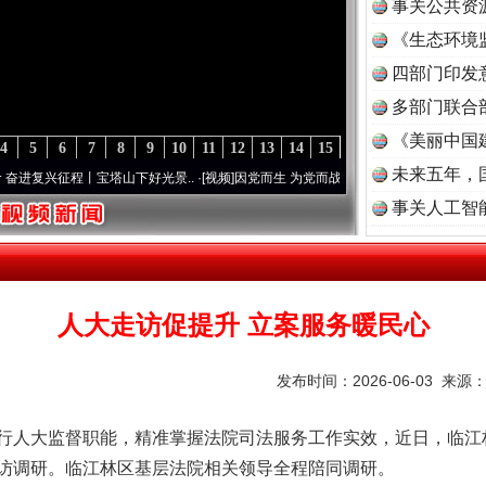
事关公共资
《生态环境
读
四部门印发
多部门联合
《美丽中国
4
5
6
7
8
9
10
11
12
13
14
15
未来五年，
征程丨宝塔山下好光景..
·[视频]
因党而生 为党而战——百年“纪”事⑧加强纪律..
·[视频]
事关人工智
人大走访促提升 立案服务暖民心
发布时间：2026-06-03 来源
行人大监督职能，精准掌握法院司法服务工作实效，近日，临江
访调研。临江林区基层法院相关领导全程陪同调研。