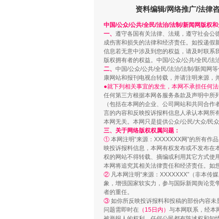
资料编辑/网络推广/法律
中国/公众/公共/全民/法治/法制/新闻网版权
一、
遵守各国有关法律、法规，遵守社会公
成伤害和损失的法律和经济责任。如投递假
信息若无意中涉及到您的权益，请及时联系
版权拥有者的权益。中国/公众/公共/全民/法
二、
中国/公众/公共/全民/法治/法制/
康网站和报刊电视台转载，并请注明来源，
●就下列相关事宜的发生，本网不承担任何法
站台名比不上好声名
任何第三方根据本网各服务条款及声明中所
（包括在本网的企业、公司网站和共同合作
言的内容和反映投诉报料信息人承认本网所
本网无关。本网只是提供公众/公民/大众/
三、关于网络版权权属问题：
①
本网注明“来源：XXXXXXX网”的所有
映投诉报料信息，本网有权发布或不发布在
权的网站不得转载、摘编或利用其它方式使用
本网将追究其相关法律责任和经济责任。如
②
凡本网注明“来源：XXXXXXX”（非
象，增强国家软实力，参与国际新闻舆论竞争
者的重任。
③
如你所反映投诉报料和投稿的部份内容未
问题需即时在
（15日内）
与本网联系，经本
被举报人的权利，任何公民都有陈述权和知