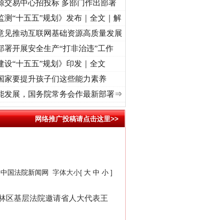
源交易中心招投标 多部门作出部署
监测“十五五”规划》发布｜全文｜解
意见推动互联网基础资源高质量发展
部署开展安全生产“打非治违”工作
建设“十五五”规划》印发｜全文
国家要提升孩子们这些能力素养
牢记初心使命 奋进复兴征程丨“转折之城”激荡..
·[视频]
牢记初心使命 奋进复兴征程丨红船
能发展，国务院常务会作最新部署⇒
网络推广投稿请点击这里>>
：
中国法院新闻网
字体大小[
大
中
小
]
林区基层法院邀请省人大代表王