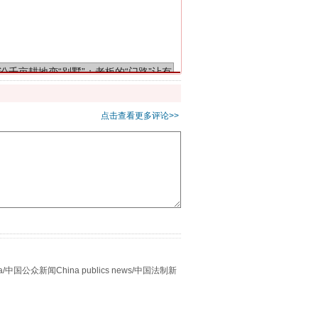
千亩耕地变“别墅”
点击查看更多评论>>
别拿“量子”当幌子
众新闻China publics news/中国法制新