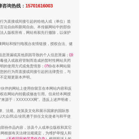
法律咨询热线：
15701616003
行为直接或间接引起的给他人或（单位）造
言论自由和新闻自由。本传媒网站中的部份
法人版权所有，网站有权先行撤除，以保护
健康网站和报刊电视台友情链接，授权合法、健
信息泄漏或其他原因导致的个人信息泄漏；
⑶
“谁都不怕”的他落马了
毒侵入或政府管制而造成的暂时性网站关闭
明的使用方式或免责情形；
⑺
你在本网站留
您的行为而直接或间接引起的法律责任，与
将不定期更新本声明。
合作伙伴的网站上使用你留言在本网站内容和反
权在网站内转载或修改引用。但未经本网授
源于：XXXXXXX网”。违反上述声明者，
法律、法规、政策及文化和展示国家的国际形
大众/民众/全民勇于担任文化使者与和平使
的部份作品内容，涉及个人或单位版权和其它
本网根据有关法律法规规定，为维护举报人和
认。（不作回应的其责任自负）
根据投诉人的