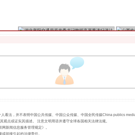
魏明亮严重违纪违法案透视
生物安全法正式实施
，并不表明中国公共传媒、中国公众传媒、中国全民传媒China publics media/中国公
s等传媒网站同意其观点或证实其描述。 注意文明用语并遵守全球各国相关法律法规。
联网新闻信息服务管理规定
》。
接或间接引起的法律责任。