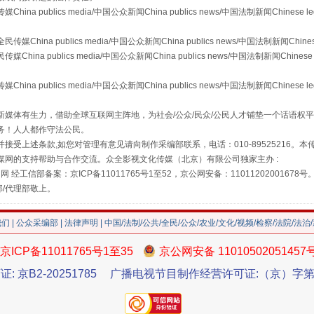
publics media/中国公众新闻China publics news/中国法制新闻Chinese l
a publics media/中国公众新闻China publics news/中国法制新闻Chinese
 publics media/中国公众新闻China publics news/中国法制新闻Chinese 
"炒鞋教程"里的骗局
publics media/中国公众新闻China publics news/中国法制新闻Chinese l
媒体有生力，借助全球互联网主阵地，为社会/公众/民众/公民人才铺垫一个话语权平
务！人人都作守法公民。
接受上述条款,如您对管理有意见请向制作采编部联系，电话：010-89525216。
媒网的支持帮助与合作交流。众全影视文化传媒（北京）有限公司独家主办 :
网 经工信部备案：京ICP备11011765号1至52，京公网安备：11011202001678号
部/代理部敬上。
我们
|
公众采编部
|
法律声明
| 中国/法制/公共/全民/公众/农业/文化/视频/检察/法院/法治
京ICP备11011765号1至35
京公网安备 11010502051457
珠宝鉴定乱象
证: 京B2-20251785
广播电视节目制作经营许可证:（京）字第3