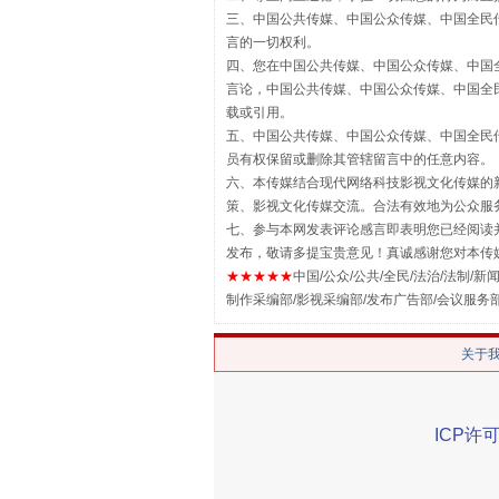
三、中国公共传媒、中国公众传媒、中国全民传媒China 
言的一切权利。
四、您在中国公共传媒、中国公众传媒、中国全民传媒Chin
言论，中国公共传媒、中国公众传媒、中国全民传媒China
载或引用。
揭批美国五大"原罪"
五、中国公共传媒、中国公众传媒、中国全民传媒China 
员有权保留或删除其管辖留言中的任意内容。
六、本传媒结合现代网络科技影视文化传媒的新
策、影视文化传媒交流。合法有效地为公众服
七、参与本网发表评论感言即表明您已经阅读并
发布，敬请多提宝贵意见！真诚感谢您对本传
★★★★★
中国/公众/公共/全民/法治/法制/新闻
制作采编部/影视采编部/发布广告部/会议服务
关于
解纷+调解+退费，一次搞定
ICP许可