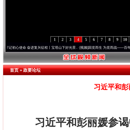
1
2
3
4
5
6
7
8
9
10
使命 奋进复兴征程丨宝塔山下好光景..
·[视频]
因党而生 为党而战——百年“纪”事⑧加强
首页
»
政要论坛
习近平和彭
习近平和彭丽媛参谒