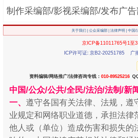
制作采编部/影视采编部/发布广告
今
在谋一域中谋全局
关于我们
|
公众采编部
|
法律声明
| 中国
京ICP备11011765号1至3
ICP许可证: 京B2-20251785
广
资料编辑/网络推广/法律咨询专线：
010-89525216
QQ
中国/公众/公共/全民/法治/法制/
一、
遵守各国有关法律、法规，遵
习近平的博鳌关键词
魏明亮
业规定和网络职业道德，承担法律
他人或（单位）造成伤害和损失的