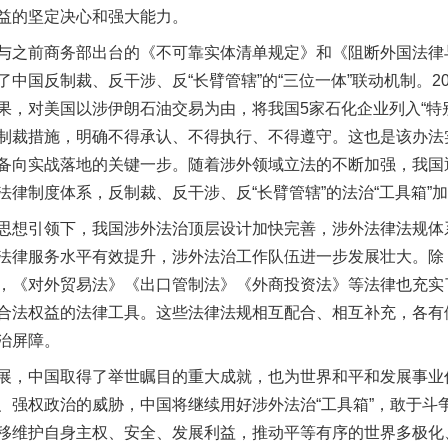
益的坚定决心和强大能力。
之前商务部出台的《不可靠实体清单规定》和《阻断外国法律
中国反制裁、反干涉、反“长臂管辖”的“三位一体”联动机制。20
果，对美国以涉伊朗石油交易为由，将我国5家石化企业列入“特别
魏明亮严重违纪违法案透视
制裁措施，明确不得承认、不得执行、不得遵守。这也是该办法
备向实战落地的关键一步。随着涉外领域立法的不断加强，我国
律制度体系，反制裁、反干涉、反“长臂管辖”的法治“工具箱”
想引领下，我国涉外法治顶层设计加快完善，涉外法律法规体
法律服务水平有效提升，涉外法治工作队伍进一步发展壮大。除
，《对外贸易法》《出口管制法》《外商投资法》等法律也充实
合法权益的法律工具。这些法律法规相互配合、相互补充，各有
治屏障。
生物安全法正式实施
，中国取得了举世瞩目的重大成就，也为世界和平和发展事业
、强权政治的威胁，中国将继续用好涉外法治“工具箱”，敢于斗
移维护自身主权、安全、发展利益，推动平等有序的世界多极化