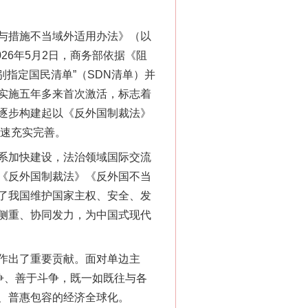
与措施不当域外适用办法》（以
26年5月2日，商务部依据《阻
指定国民清单”（SDN清单）并
千亩耕地变“别墅”
实施五年多来首次激活，标志着
逐步构建起以《反外国制裁法》
加速充实完善。
系加快建设，法治领域国际交流
《反外国制裁法》《反外国不当
了我国维护国家主权、安全、发
侧重、协同发力，为中国式现代
别拿“量子”当幌子
作出了重要贡献。面对单边主
争、善于斗争，既一如既往与各
、普惠包容的经济全球化。