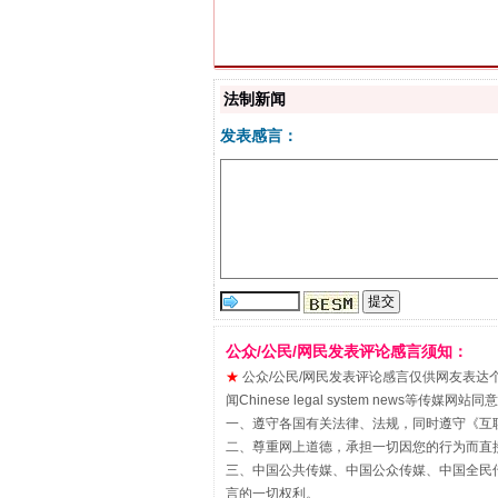
解纷+调解+退费，一次搞定
法制新闻
发表感言：
站台名比不上好声名
公众/公民/网民发表评论感言须知：
★
公众/公民/网民发表评论感言仅供网友表达个人看法
闻Chinese legal system new
一、遵守各国有关法律、法规，同时遵守《
互
二、尊重网上道德，承担一切因您的行为而直
三、中国公共传媒、中国公众传媒、中国全民传媒China 
言的一切权利。