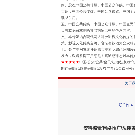
四、您在中国公共传媒、中国公众传媒、中国全民传媒Chin
言论，中国公共传媒、中国公众传媒、中国全民传媒China
载或引用。
五、中国公共传媒、中国公众传媒、中国全民传媒China 
漫山遍野的桃花与雪山、麦地、白
员有权保留或删除其管辖留言中的任意内容。
六、本传媒结合现代网络科技影视文化传媒的新
策、影视文化传媒交流。合法有效地为公众服
七、参与本网发表评论感言即表明您已经阅读并
发布，敬请多提宝贵意见！真诚感谢您对本传
★★★★★
中国/公众/公共/全民/法治/法制/新闻
制作采编部/影视采编部/发布广告部/会议服务
关于
ICP许可
招工难、用工荒背后
资料编辑/网络推广/法律