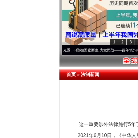
1
2
3
 奋进复兴征程丨宝塔山下好光景..
·[视频]
因党而生 为党而战——百年“纪”事⑧加强纪律.
首页
»
法制新闻
这一重要涉外法律施行5年
2021年6月10日，《中华