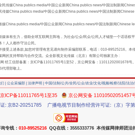
a publics media/中国公众新闻China publics news/中国法制新闻Chinese
 publics media/中国公众新闻China publics news/中国法制新闻Chinese 
publics media/中国公众新闻China publics news/中国法制新闻Chinese l
藏房
除了知识还要"留白"
媒体有生力，借助全球互联网主阵地，为社会/公众/民众/公民人才铺垫一个话语权平
务！人人都作守法公民。
接受上述条款,如您对管理有意见请向制作采编部联系，电话：010-89525216。
媒网的支持帮助与合作交流。众全影视文化传媒（北京）有限公司独家主办 :
网 经工信部备案：京ICP备11011765号1至52，京公网安备：11011202001678号
部/代理部敬上。
我们
|
公众采编部
|
法律声明
| 中国/法制/公共/全民/公众/农业/文化/视频/检察/法院/法治
京ICP备11011765号1至35
京公网安备 11010502051457
证: 京B2-20251785
广播电视节目制作经营许可证:（京）字第3
送你一朵小红花
咨询专线：
010-89525216
QQ在线：3555333776 本传媒网律师团