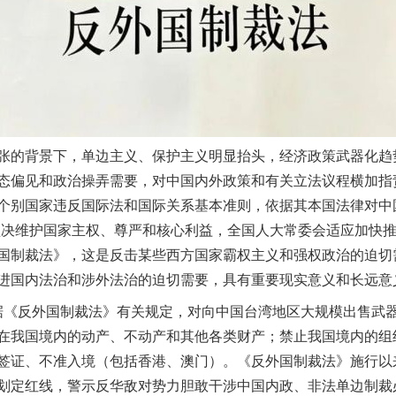
谢谢有你温暖了四季
的背景下，单边主义、保护主义明显抬头，经济政策武器化趋
态偏见和政治操弄需要，对中国内外政策和有关立法议程横加指
个别国家违反国际法和国际关系基本准则，依据其本国法律对中
坚决维护国家主权、尊严和核心利益，全国人大常委会适应加快
国制裁法》，这是反击某些西方国家霸权主义和强权政治的迫切
今年投资意愿榜揭晓
进国内法治和涉外法治的迫切需要，具有重要现实意义和长远意
据《反外国制裁法》有关规定，对向中国台湾地区大规模出售武器
在我国境内的动产、不动产和其他各类财产；禁止我国境内的组
签证、不准入境（包括香港、澳门）。《反外国制裁法》施行以
划定红线，警示反华敌对势力胆敢干涉中国内政、非法单边制裁