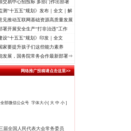
源交易中心招投标 多部门作出部署
监测“十五五”规划》发布｜全文｜解
意见推动互联网基础资源高质量发展
部署开展安全生产“打非治违”工作
建设“十五五”规划》印发｜全文
国家要提升孩子们这些能力素养
征程丨红船起航处 潮起..
·[视频]
一首歌的时间，读懂乐至的“诗与远方”
·[视频]
从《水
能发展，国务院常务会作最新部署⇒
网络推广投稿请点击这里>>
安全部微信公众号
字体大小[
大
中
小
]
三届全国人民代表大会常务委员