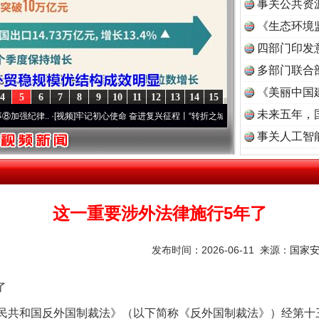
事关公共资
《生态环境
读
四部门印发
多部门联合
《美丽中国
4
5
6
7
8
9
10
11
12
13
14
15
未来五年，
.
·[视频]
牢记初心使命 奋进复兴征程丨“转折之城”激荡..
·[视频]
牢记初心使命 奋进复兴
事关人工智
这一重要涉外法律施行5年了
发布时间：2026-06-11 来源：
国家
了
人民共和国反外国制裁法》（以下简称《反外国制裁法》）经第十