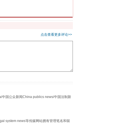
重拳出击！专项整治午间酒驾
点击查看更多评论>>
“谁都不怕”的他落马了
众新闻China publics news/中国法制新
egal system news等传媒网站拥有管理笔名和留