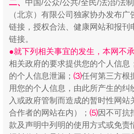
二、
中国/公众/公共/全民/法治/
（北京）有限公司独家协办发布广
链接，授权合法、健康网站和报刊
生
“刷贴”乱象丛生
链接。
●就下列相关事宜的发生，本网不
相关政府的要求提供您的个人信息
的个人信息泄漏；
⑶
任何第三方根
用您的个人信息，由此所产生的纠
入或政府管制而造成的暂时性网站
合作者的网站在内）；
⑸
因不可抗
揭批美国五大"原罪"
"炒
款及声明中列明的使用方式或免责