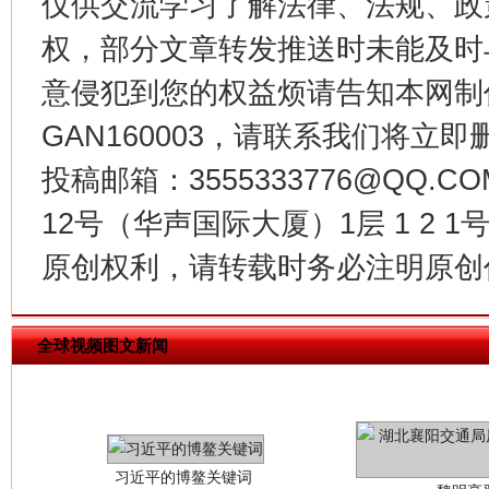
仅供交流学习了解法律、法规、政
权，部分文章转发推送时未能及时
今
在谋一域中谋全局
意侵犯到您的权益烦请告知本网制作采编
GAN160003，请联系我们将立即删
投稿邮箱：3555333776@QQ
12号（华声国际大厦）1层 1 2
原创权利，请转载时务必注明原创作
全球视频图文新闻
习近平的博鳌关键词
魏明亮