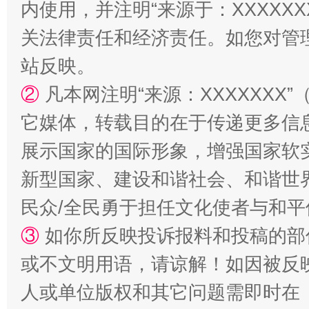
站台名比不上好声名
内使用，并注明“来源于：XXXXX
关法律责任和经济责任。如您对管
站反映。
②
凡本网注明“来源：XXXXXX
它媒体，转载目的在于传递更多信
展示国家的国际形象，增强国家软
新型国家、建设和谐社会、和谐世界
漫山遍野的桃花与雪山、麦地、白藏房
除了
民众/全民勇于担任文化使者与和
③
如你所反映投诉报料和投稿的部
或不文明用语，请谅解！如因被反
人或单位版权和其它问题需即时在