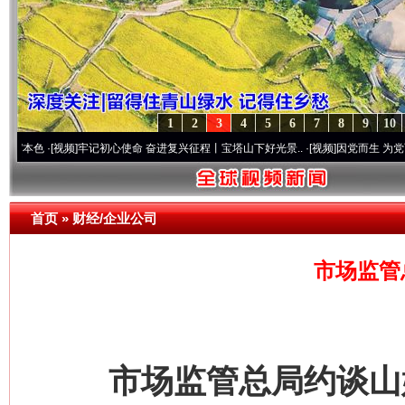
1
2
3
4
5
6
7
8
9
10
·[视频]
牢记初心使命 奋进复兴征程丨宝塔山下好光景..
·[视频]
因党而生 为党而战——百
首页
»
财经/企业公司
市场监管
市场监管总局约谈山