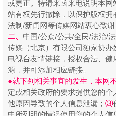
或更正。特请来函来电说明本网
习近平的博鳌关键词
魏明亮
站有权先行撤除，以保护版权拥有者
法制/新闻网等传媒网站衷心致谢
二、
中国/公众/公共/全民/法治
传媒（北京）有限公司独家协办
电视台友情链接，授权合法、健
源，并可添加相应链接。
生
“刷贴”乱象丛生
●就下列相关事宜的发生，本网
定或相关政府的要求提供您的个
他原因导致的个人信息泄漏；
⑶
中所列明的情况使用您的个人信