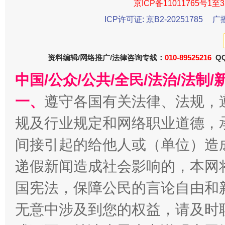
京ICP备11011765号1至3
ICP许可证: 京B2-20251785
广
资料编辑/网络推广/法律咨询专线：
010-89525216
QQ
中国/公众/公共/全民/法治/法
一、
遵守各国有关法律、法规，
今
在谋一域中谋全局
规及行业规定和网络职业道德，
间接引起的给他人或（单位）造
递假新闻造成社会影响的，本网
国宪法，保障公民的言论自由和
无意中涉及到您的权益，请及时