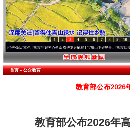
1
2
3
4
5
6
7
8
9
10
锋队”本色
·[视频]
牢记初心使命 奋进复兴征程丨宝塔山下好光景..
·[视频]
因党而生 为党
首页
»
公众教育
教育部公布202
教育部公布2026年高