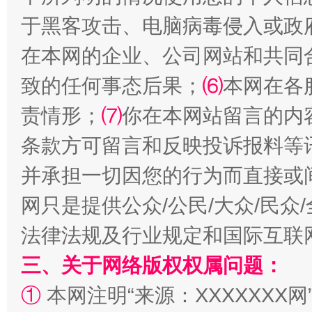
于黑客攻击、电脑病毒侵入或政
在本网的企业、公司网站和共同
揭批美国五大"原罪"
"炒
致的任何事态后果；
⑹
本网在各
责情形；
⑺
你在本网站留言的内
条款方可留言和反映投诉报料等
并承担一切因您的行为而直接或
网只是提供公众/公民/大众/民
法律法规及行业规定和国际互联
三、关于网络版权权属问题：
解纷+调解+退费，一次搞定
①
本网注明“来源：XXXXXXX网