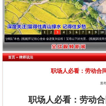
1
2
3
4
5
6
7
8
9
10
”本色
·[视频]
牢记初心使命 奋进复兴征程丨宝塔山下好光景..
·[视频]
因党而生 为党而战
首页
»
律师说法
职场人必看：劳动合
发布
职场人必看：劳动合同