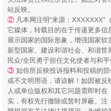
站台名比不上好声名
站反映。
②
凡本网注明“来源：XXXXXX
它媒体，转载目的在于传递更多信
展示国家的国际形象，增强国家软
新型国家、建设和谐社会、和谐世界
民众/全民勇于担任文化使者与和
漫山遍野的桃花与雪山、麦地、白藏房
除了
③
如你所反映投诉报料和投稿的部
或不文明用语，请谅解！如因被反
人或单位版权和其它问题需即时在
实，有权先行撤除或暂时屏蔽。注