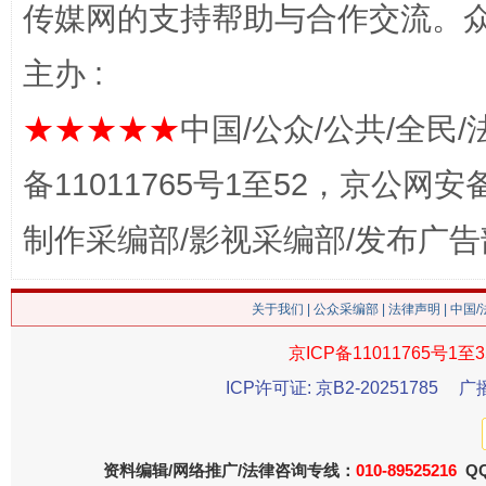
传媒网的支持帮助与合作交流。
主办 :
★★★★★
中国/公众/公共/全民/
备11011765号1至52，京公网安备：
这是一记警钟！
谢
制作采编部/影视采编部/发布广告
关于我们
|
公众采编部
|
法律声明
| 中国
京ICP备11011765号1至3
ICP许可证: 京B2-20251785
广
资料编辑/网络推广/法律咨询专线：
010-89525216
QQ