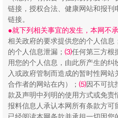
链接，授权合法、健康网站和报刊
链接。
●就下列相关事宜的发生，本网不
生
“刷贴”乱象丛生
相关政府的要求提供您的个人信息
的个人信息泄漏；
⑶
任何第三方根
用您的个人信息，由此所产生的纠
入或政府管制而造成的暂时性网站
合作者的网站在内）；
⑸
因不可抗
款及声明中列明的使用方式或免责
揭批美国五大"原罪"
"炒
报料信息人承认本网所有条款方可
已经阅读本网条款并承担一切因您