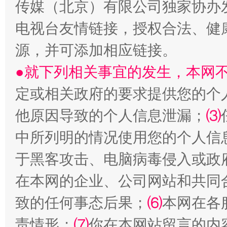
传媒（北京）有限公司独家协办
电视台友情链接，授权合法、健
源，并可添加相应链接。
站台名比不上好声名
●就下列相关事宜的发生，本网
定或相关政府的要求提供您的个
他原因导致的个人信息泄漏；
⑶
中所列明的情况使用您的个人信
于黑客攻击、电脑病毒侵入或政
在本网的企业、公司网站和共同
漫山遍野的桃花与雪山、麦地、白藏房
除了
致的任何事态后果；
⑹
本网在各
责情形；
⑺
你在本网站留言的内