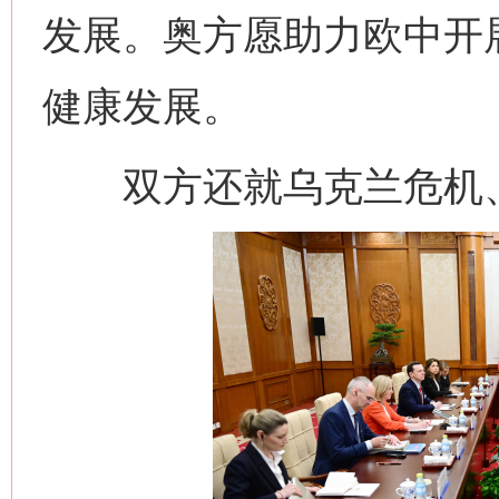
发展。奥方愿助力欧中开
健康发展。
今
双方还就乌克兰危机、
在谋一域中谋全局
习近平的博鳌关键词
魏明亮