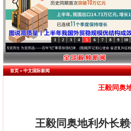
1
2
3
4
5
6
7
8
9
10
而生 为党而战——百年“纪”事⑧加强纪律..
·[视频]
牢记初心使命 奋进复兴征程丨“转折之城
首页
»
中文国际新闻
王毅同奥
王毅同奥地利外长赖