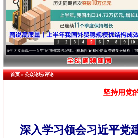
1
2
3
4
5
6
7
8
9
10
党而战——百年“纪”事⑧加强纪律..
·[视频]
牢记初心使命 奋进复兴征程丨“转折之城”激荡.
首页
»
公众论坛/评论
坚持用党
深入学习领会习近平党