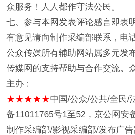
众服务！人人都作守法公民。
七、参与本网发表评论感言即表明
习近平的博鳌关键词
有意见请向制作采编部联系，电话：0
魏明亮
公众传媒所有辅助网站属多元发
传媒网的支持帮助与合作交流。
主办 :
★★★★★
中国/公众/公共/全民/
备11011765号1至52，京公网安备：
生
“刷贴”乱象丛生
制作采编部/影视采编部/发布广告