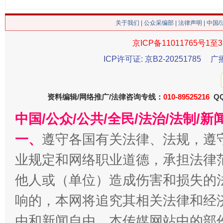
关于我们
|
公众采编部
|
法律声明
| 中国
京ICP备11011765号1至3
ICP许可证: 京B2-20251785
广
揭批美国五大"原罪"
"炒
资料编辑/网络推广/法律咨询专线：
010-89525216
QQ
中国/公众/公共/全民/法治/法制/
一、
遵守各国有关法律、法规，遵
业规定和网络职业道德，承担法律
他人或（单位）造成伤害和损失的
响的，本网将追究其相关法律和经
由和新闻自由。本传媒网站中的部