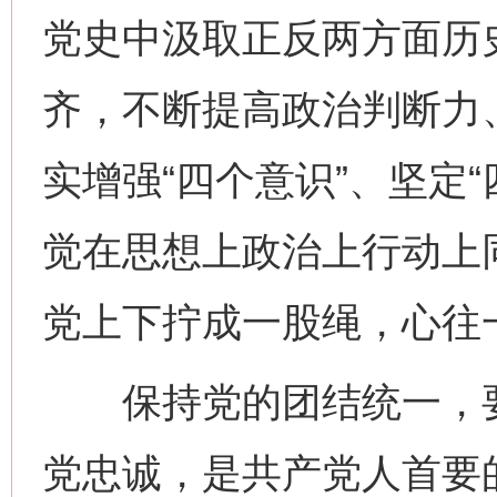
党史中汲取正反两方面历
齐，不断提高政治判断力
实增强“四个意识”、坚定“
觉在思想上政治上行动上
党上下拧成一股绳，心往
保持党的团结统一，要
党忠诚，是共产党人首要