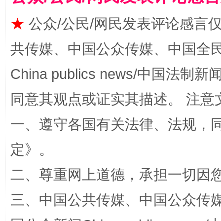
揭批美国五大"原罪"
"炒
★
公众/公民/网民发表评论感言
共传媒、中国公众传媒、中国全民传媒Ch
China publics news/中国法制新闻
同意其观点或证实其描述。 注意
一、遵守各国有关法律、法规，
定
》。
解纷+调解+退费，一次搞定
二、尊重网上道德，承担一切因
三、中国公共传媒、中国公众传媒、中国全