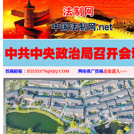
>
投稿邮箱：
3555333776@QQ.COM
网络推广投稿
点击进入>>>