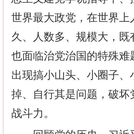
世界最大政党，在世界上
久、人数多、规模大，既
也面临治党治国的特殊难
出现搞小山头、小圈子、
掉、自行其是问题，破坏
战斗力。