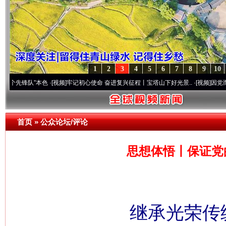
1
2
3
4
5
6
7
8
9
10
”本色
·[视频]
牢记初心使命 奋进复兴征程丨宝塔山下好光景..
·[视频]
因党而生 为党而战
首页
»
公众论坛/评论
思想体悟丨保证党
继承光荣传