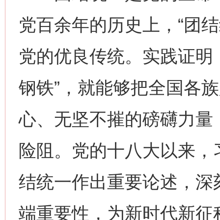
党百余年的历史上，“团结
党的优良传统。实践证明
钢铁”，就能够把全国各
心、无坚不摧的磅礴力量
险阻。党的十八大以来，
结统一作出重要论述，深
端重要性，为新时代新征