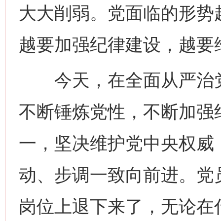
大大削弱。党面临的形势
越要加强纪律建设，越要
今天，在全面从严治党
不断锤炼党性，不断加强
一，坚决维护党中央权威
动、步调一致向前进。党
岗位上退下来了，无论在