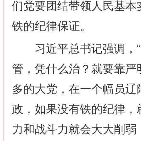
们党要团结带领人民基本
铁的纪律保证。
习近平总书记强调，“
管，凭什么治？就要靠严
多的大党，在一个幅员辽
政，如果没有铁的纪律，
力和战斗力就会大大削弱