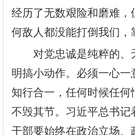
经历了无数艰险和磨难，
何敌人都没能打倒我们，
对党忠诚是纯粹的、无
明搞小动作。必须一心一
知行合一，任何时候任何
不毁其节。习近平总书记
干部要始终在政治立场、