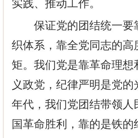
实践、推动工作。
保证党的团结统一要靠
织体系，靠全党同志的高
矩。我们党是靠革命理想
义政党，纪律严明是党的
年代，我们党团结带领人
国革命胜利，靠的是铁的