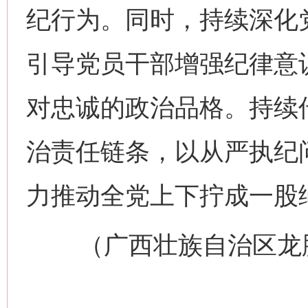
纪行为。同时，持续深化
引导党员干部增强纪律意
对忠诚的政治品格。持续
治责任链条，以从严执纪
力推动全党上下拧成一股
（广西壮族自治区龙胜