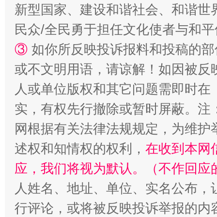
新型国家、建设和谐社会、和谐世界
漫山遍野的桃花与雪山、麦地、白藏房
除了
民众/全民勇于担任文化使者与和
③
如你所反映投诉报料和投稿的部
或不文明用语，请谅解！如因被反
人或单位版权和其它问题需即时在
实，有权先行撤除或暂时屏蔽。注
网根据有关法律法规规定，为维护
述权和知情权的权利，
在收到本网
招工难、用工荒背后
应，我们将视为默认。（不作回应
人姓名、地址、单位、实名公布，让
行评论，或将被反映投诉举报的内