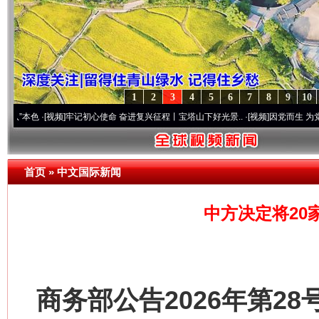
1
2
3
4
5
6
7
8
9
10
[视频]
牢记初心使命 奋进复兴征程丨宝塔山下好光景..
·[视频]
因党而生 为党而战——百年
首页
»
中文国际新闻
中方决定将20
商务部公告2026年第28