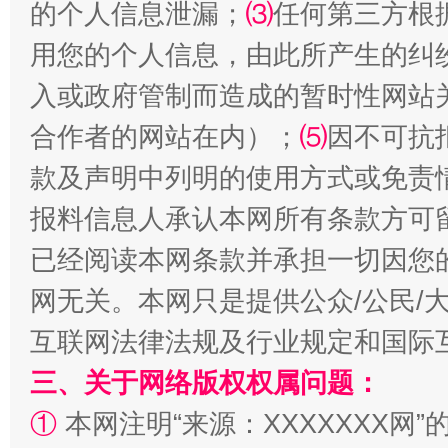
的个人信息泄漏；
⑶
任何第三方根
用您的个人信息，由此所产生的纠
入或政府管制而造成的暂时性网站
合作者的网站在内）；
⑸
因不可抗
揭批美国五大"原罪"
"炒
款及声明中列明的使用方式或免责
报料信息人承认本网所有条款方可
已经阅读本网条款并承担一切因您
网无关。本网只是提供公众/公民/
互联网法律法规及行业规定和国际
三、关于网络版权权属问题：
解纷+调解+退费，一次搞定
①
本网注明“来源：XXXXXXX网”