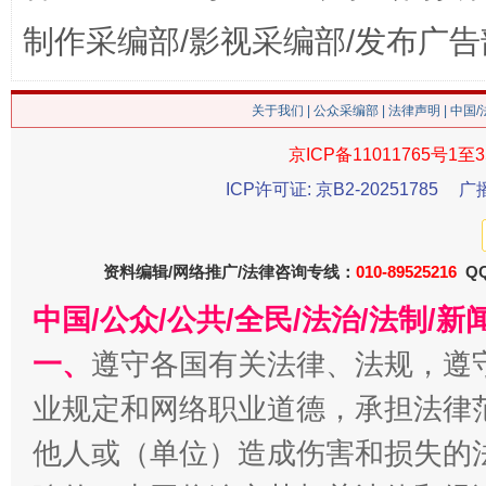
制作采编部/影视采编部/发布广告
关于我们
|
公众采编部
|
法律声明
| 中国
京ICP备11011765号1至3
ICP许可证: 京B2-20251785
广
今
在谋一域中谋全局
资料编辑/网络推广/法律咨询专线：
010-89525216
QQ
中国/公众/公共/全民/法治/法制/
一、
遵守各国有关法律、法规，遵
业规定和网络职业道德，承担法律
他人或（单位）造成伤害和损失的