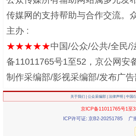
传媒网的支持帮助与合作交流。
主办 :
这是一记警钟！
谢
★★★★★
中国/公众/公共/全民/
备11011765号1至52，京公网安备：
制作采编部/影视采编部/发布广告
关于我们
|
公众采编部
|
法律声明
| 中国
京ICP备11011765号1至3
ICP许可证: 京B2-20251785
广
今
在谋一域中谋全局