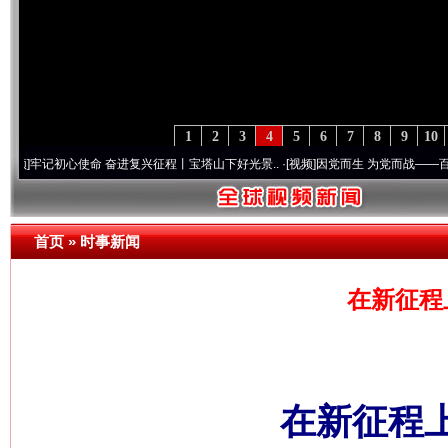
1
2
3
4
5
6
7
8
9
10
初心使命 奋进复兴征程丨宝塔山下好光景..
·[视频]
因党而生 为党而战——百年“纪”事⑧
首页
»
时事新闻
在新征程
在新征程