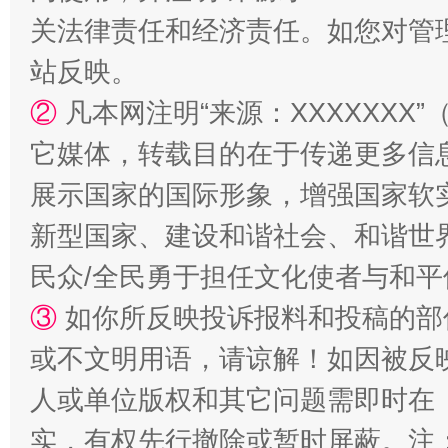
关法律责任和经济责任。如您对管
站反映。
②
凡本网注明“来源：XXXXXX
它媒体，转载目的在于传递更多信
展示国家的国际形象，增强国家软
漫山遍野的桃花与雪山、麦地、白藏房
除了
新型国家、建设和谐社会、和谐世界
民众/全民勇于担任文化使者与和
③
如你所反映投诉报料和投稿的部
或不文明用语，请谅解！如因被反
人或单位版权和其它问题需即时在
实，有权先行撤除或暂时屏蔽。注