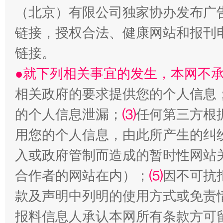
（北京）有限公司独家协办发布广
生
“刷贴”乱象丛生
链接，授权合法、健康网站和报刊
链接。
●就下列相关事宜的发生，本网不
相关政府的要求提供您的个人信息
的个人信息泄漏；
⑶
任何第三方根
用您的个人信息，由此所产生的纠
揭批美国五大"原罪"
"炒
入或政府管制而造成的暂时性网站
合作者的网站在内）；
⑸
因不可抗
款及声明中列明的使用方式或免责
报料信息人承认本网所有条款方可