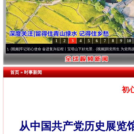
1
2
3
4
5
6
7
8
9
10
]
牢记初心使命 奋进复兴征程丨宝塔山下好光景..
·[视频]
因党而生 为党而战——百年“纪
首页
»
时事新闻
初
从中国共产党历史展览