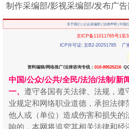
制作采编部/影视采编部/发布广告
关于我们
|
公众采编部
|
法律声明
| 中国
京ICP备11011765号1至3
ICP许可证: 京B2-20251785
广
资料编辑/网络推广/法律咨询专线：
010-89525216
QQ
今
在谋一域中谋全局
中国/公众/公共/全民/法治/法制/
一、
遵守各国有关法律、法规，遵
业规定和网络职业道德，承担法律
他人或（单位）造成伤害和损失的
响的，本网将追究其相关法律和经