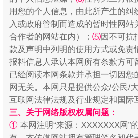
用您的个人信息，由此所产生的纠
入或政府管制而造成的暂时性网站
合作者的网站在内）；
⑸
因不可抗
揭批美国五大"原罪"
"炒
款及声明中列明的使用方式或免责
报料信息人承认本网所有条款方可
已经阅读本网条款并承担一切因您
网无关。本网只是提供公众/公民/
互联网法律法规及行业规定和国际
三、关于网络版权权属问题：
①
本网注明“来源：XXXXXXX网”
解纷+调解+退费，一次搞定
有。本传媒网站拥有管理笔名和代