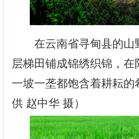
在云南省寻甸县的山野
层梯田铺成锦绣织锦，在
一坡一垄都饱含着耕耘的
供 赵中华 摄）