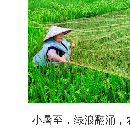
小暑至，绿浪翻涌，农