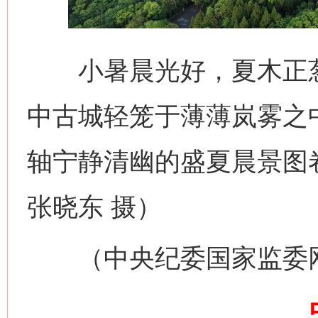
小暑晨光好，夏木正葱
中古城轻笼于薄薄岚雾之
网上购药对药下症？
轴宁静清幽的盛夏晨景图
张晓东 摄）
（中央纪委国家监委网站