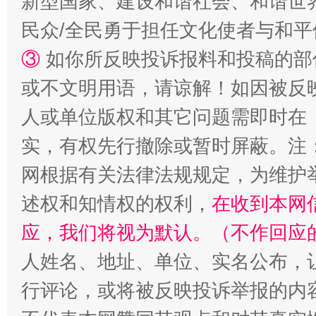
新型国家、建设和谐社会、和谐世界
民众/全民勇于担任文化使者与和
漫山遍野的桃花与雪山、麦地、白藏房
除了
③
如你所反映投诉报料和投稿的部
或不文明用语，请谅解！如因被反
人或单位版权和其它问题需即时在
实，有权先行撤除或暂时屏蔽。注
网根据有关法律法规规定，为维护
述权和知情权的权利，
在收到本网
应，我们将视为默认。（不作回应
招工难、用工荒背后
人姓名、地址、单位、实名公布，让
行评论，或将被反映投诉举报的内