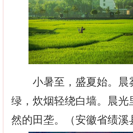
小暑至，盛夏始。晨雾
绿，炊烟轻绕白墙。晨光
然的田垄。（安徽省绩溪县