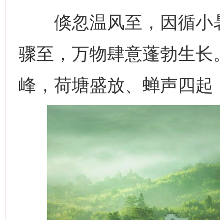
倏忽温风至，因循小暑
骤至，万物肆意蓬勃生长
峰，荷塘盛放、蝉声四起