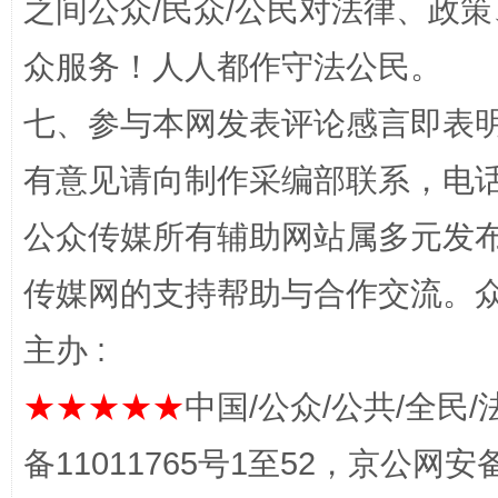
之间公众/民众/公民对法律、政
众服务！人人都作守法公民。
七、参与本网发表评论感言即表明
有意见请向制作采编部联系，电话：0
网上购药对药下症？
公众传媒所有辅助网站属多元发
传媒网的支持帮助与合作交流。
主办 :
★★★★★
中国/公众/公共/全民/
备11011765号1至52，京公网安备：
这是一记警钟！
谢