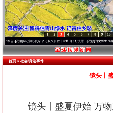
1
2
3
4
5
6
7
8
9
10
视频]
牢记初心使命 奋进复兴征程丨宝塔山下好光景..
·[视频]
因党而生 为党而战——百年“
首页
»
社会/身边事件
镜头丨盛
镜头丨盛夏伊始 万物