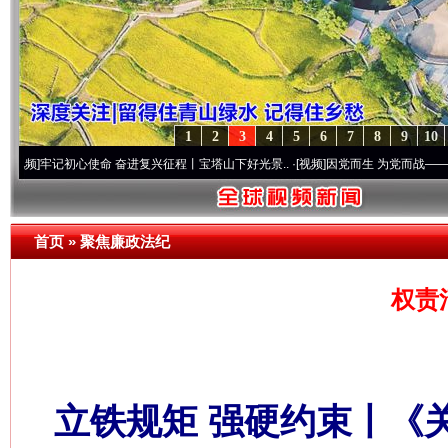
1
2
3
4
5
6
7
8
9
10
初心使命 奋进复兴征程丨宝塔山下好光景..
·[视频]
因党而生 为党而战——百年“纪”事⑧
首页
»
聚焦廉政法纪
权责
立铁规矩 强硬约束丨《