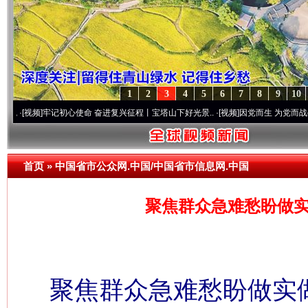
1
2
3
4
5
6
7
8
9
10
牢记初心使命 奋进复兴征程丨宝塔山下好光景..
·[视频]
因党而生 为党而战——百年“纪”
首页
»
中国省市公众网.中国/中国省市信息网.中国
聚焦群众急难愁盼做实
聚焦群众急难愁盼做实