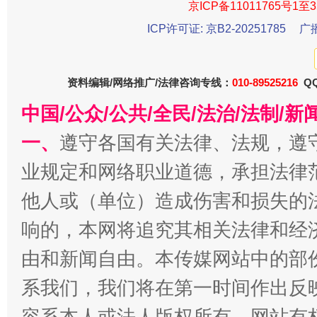
京ICP备11011765号1至3
今
ICP许可证: 京B2-20251785
广
在谋一域中谋全局
资料编辑/网络推广/法律咨询专线：
010-89525216
QQ
中国/公众/公共/全民/法治/法制/
一、
遵守各国有关法律、法规，遵
业规定和网络职业道德，承担法律
他人或（单位）造成伤害和损失的
习近平的博鳌关键词
魏明亮
响的，本网将追究其相关法律和经
由和新闻自由。本传媒网站中的部
系我们，我们将在第一时间作出反
容系本人或法人版权所有，网站有