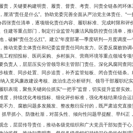
责，关键要构建明责、履责、督责、考责、问责全链条闭环体
，厘清“责任是什么”。协助党委完善全面从严治党主体责任、“一
督办四张责任清单，逐项细化责任内容、履职标准、完成时限和评
、住建等重点部门，制定行业监管与廉洁风险防控责任清单，推
地，破解“责任怎么扛”。建立“年度部署—季度研判—月度调度—
，推动党委主体责任和纪委监督责任同向发力。区委反腐败协调
焦工程招投标、医药采购、乡村振兴、营商环境等重点领域专项
要负责人，层层压实分管领导和主管部门责任。深化风腐同查同
步核查、同步处置、同步追责，补齐监管短板、闭合责任链条。
面纳入党风廉政建设考核、政治生态分析研判、领导干部履职纪
履职表现，聚焦关键岗位抓实“一把手”监督，切实提升监督实效
维度，持续优化考核指标、细化评价标准，强化考核结果综合运
党不力、腐败问题多发频发、整改敷衍应付的，既严肃追究直接
”，抓早抓小、防微杜渐，对苗头性、倾向性问题早提醒、早纠正
念，层层传导责任，推动各级党组织和广大党员干部知责于心