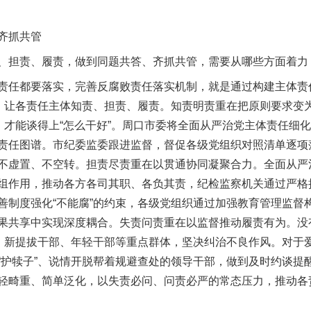
齐抓共管
担责、履责，做到同题共答、齐抓共管，需要从哪些方面着力
任都要落实，完善反腐败责任落实机制，就是通过构建主体责
条，让各责任主体知责、担责、履责。知责明责重在把原则要求变
”，才能谈得上“怎么干好”。周口市委将全面从严治党主体责任细
责任图谱。市纪委监委跟进监督，督促各级党组织对照清单逐项落
不虚置、不空转。担责尽责重在以贯通协同凝聚合力。全面从严
组作用，推动各方各司其职、各负其责，纪检监察机关通过严格执
善制度强化“不能腐”的约束，各级党组织通过加强教育管理监督构
果共享中实现深度耦合。失责问责重在以监督推动履责有为。没
”、新提拔干部、年轻干部等重点群体，坚决纠治不良作风。对于
“护犊子”、说情开脱帮着规避查处的领导干部，做到及时约谈提
轻畸重、简单泛化，以失责必问、问责必严的常态压力，推动各