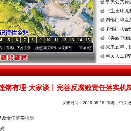
事关公共资
《生态环境
读
四部门印发
多部门联合
《美丽中国
4
5
6
7
8
9
10
11
12
13
14
15
未来五年，
好光景..
·[视频]
因党而生 为党而战——百年“纪”事⑧加强纪律..
·[视频]
牢记初心使命 
事关人工智
铿锵有理·大家谈丨完善反腐败责任落实机
发布时间：2026-05-19 来源：
中央
败责任落实机制
光