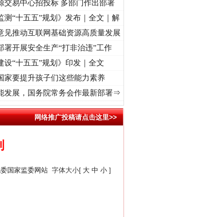
源交易中心招投标 多部门作出部署
监测“十五五”规划》发布｜全文｜解
意见推动互联网基础资源高质量发展
部署开展安全生产“打非治违”工作
建设“十五五”规划》印发｜全文
国家要提升孩子们这些能力素养
奋进复兴征程丨“转折之城”激荡..
·[视频]
牢记初心使命 奋进复兴征程丨红船起航处 潮起.
能发展，国务院常务会作最新部署⇒
网络推广投稿请点击这里>>
制
纪委国家监委网站
字体大小[
大
中
小
]