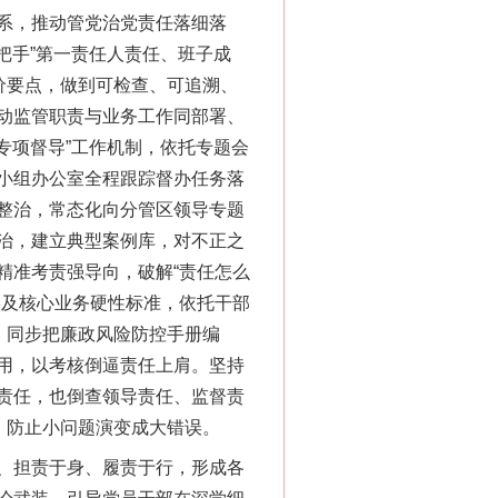
系，推动管党治党责任落细落
把手”第一责任人责任、班子成
价要点，做到可检查、可追溯、
动监管职责与业务工作同部署、
专项督导”工作机制，依托专题会
小组办公室全程跟踪督办任务落
整治，常态化向分管区领导专题
治，建立典型案例库，对不正之
精准考责强导向，破解“责任怎么
实及核心业务硬性标准，依托干部
。同步把廉政风险防控手册编
用，以考核倒逼责任上肩。坚持
责任，也倒查领导责任、监督责
，防止小问题演变成大错误。
、担责于身、履责于行，形成各