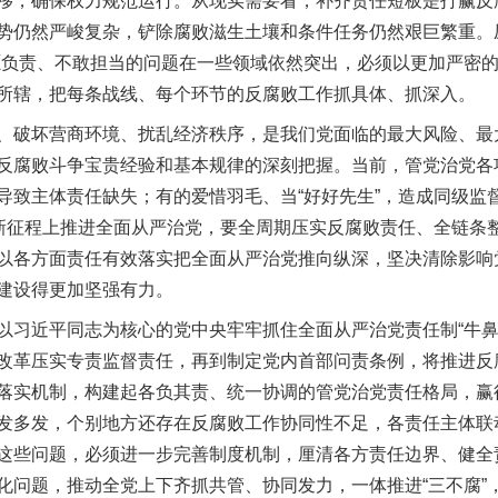
移，确保权力规范运行。从现实需要看，补齐责任短板是打赢反
势仍然严峻复杂，铲除腐败滋生土壤和条件任务仍然艰巨繁重。
愿负责、不敢担当的问题在一些领域依然突出，必须以更加严密
所辖，把每条战线、每个环节的反腐败工作抓具体、抓深入。
破坏营商环境、扰乱经济秩序，是我们党面临的最大风险、最
反腐败斗争宝贵经验和基本规律的深刻把握。当前，管党治党各
导致主体责任缺失；有的爱惜羽毛、当“好好先生”，造成同级监
。新征程上推进全面从严治党，要全周期压实反腐败责任、全链条
以各方面责任有效落实把全面从严治党推向纵深，坚决清除影响
建设得更加坚强有力。
近平同志为核心的党中央牢牢抓住全面从严治党责任制“牛鼻
改革压实专责监督责任，再到制定党内首部问责条例，将推进反
落实机制，构建起各负其责、统一协调的管党治党责任格局，赢得
发多发，个别地方还存在反腐败工作协同性不足，各责任主体联
这些问题，必须进一步完善制度机制，厘清各方责任边界、健全
化问题，推动全党上下齐抓共管、协同发力，一体推进“三不腐”