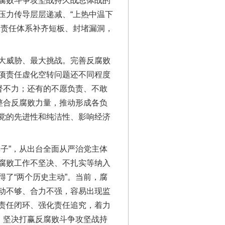
腐败斗争攻坚战持久战总体战的
压力传导层层递减、“上热中温下
的责任体系补齐短板、封堵漏洞，
大威胁、最大挑战。完善反腐败
项责任虚化空转问题还不同程度
督不力；还有的不愿负责、不敢
整合反腐败力量，推动形成各负
党的先进性和纯洁性、影响经济
子”，从出台全面从严治党主体
腐败工作不坚决、不扎实等纳入
了“两个历史主动”。当前，腐
动不够、合力不强，容易出现监
责任闭环、强化责任追究，着力
，坚决打赢反腐败斗争攻坚战持