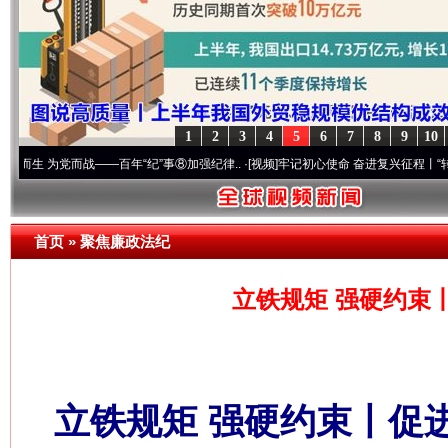
1
2
3
4
5
6
7
8
9
10
党而战——百年“纪”事⑧加强纪律..
·[视频]
牢记初心使命 奋进复兴征程丨“转折之城”激荡.
首页
»
聚焦廉政法纪
立铁规矩 强硬约束
立铁规矩 强硬约束丨促