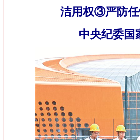
洁用权③严防任
中央纪委国