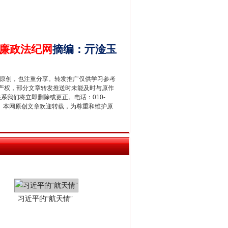
别拿“量子”当幌子
廉政法纪网
摘编
：
亓淦玉
重原创，也注重分享。转发推广仅供学习参考
产权，部分文章转发推送时未能及时与原作
联系我们将立即删除或更正。电话：010-
2 1号。本网原创文章欢迎转载，为尊重和维护原
习近平的“航天情”