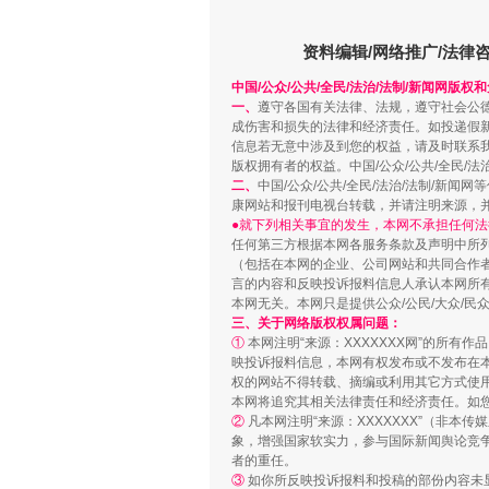
招工难、用工荒背后
资料编辑/网络推广/法律
中国/公众/公共/全民/法治/法制/新闻网版权
一、
遵守各国有关法律、法规，遵守社会公
成伤害和损失的法律和经济责任。如投递假
信息若无意中涉及到您的权益，请及时联系
版权拥有者的权益。中国/公众/公共/全民/法
二、
中国/公众/公共/全民/法治/法制/
康网站和报刊电视台转载，并请注明来源，
●就下列相关事宜的发生，本网不承担任何法
任何第三方根据本网各服务条款及声明中所
（包括在本网的企业、公司网站和共同合作
言的内容和反映投诉报料信息人承认本网所
本网无关。本网只是提供公众/公民/大众/
网上购药对药下症？
三、关于网络版权权属问题：
①
本网注明“来源：XXXXXXX网”的所有
映投诉报料信息，本网有权发布或不发布在
权的网站不得转载、摘编或利用其它方式使用
本网将追究其相关法律责任和经济责任。如
②
凡本网注明“来源：XXXXXXX”（非
象，增强国家软实力，参与国际新闻舆论竞争
者的重任。
③
如你所反映投诉报料和投稿的部份内容未