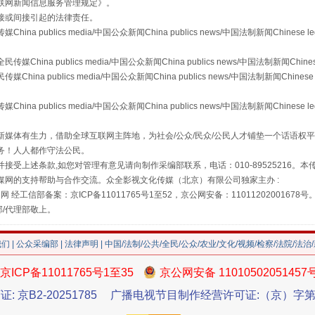
联网新闻信息服务管理规定
》。
接或间接引起的法律责任。
publics media/中国公众新闻China publics news/中国法制新闻Chinese l
a publics media/中国公众新闻China publics news/中国法制新闻Chinese
 publics media/中国公众新闻China publics news/中国法制新闻Chinese 
publics media/中国公众新闻China publics news/中国法制新闻Chinese l
媒体有生力，借助全球互联网主阵地，为社会/公众/民众/公民人才铺垫一个话语权平
藏房
除了知识还要"留白"
务！人人都作守法公民。
接受上述条款,如您对管理有意见请向制作采编部联系，电话：010-89525216。
媒网的支持帮助与合作交流。众全影视文化传媒（北京）有限公司独家主办 :
网 经工信部备案：京ICP备11011765号1至52，京公网安备：11011202001678号
部/代理部敬上。
我们
|
公众采编部
|
法律声明
| 中国/法制/公共/全民/公众/农业/文化/视频/检察/法院/法治
京ICP备11011765号1至35
京公网安备 11010502051457
证: 京B2-20251785
广播电视节目制作经营许可证:（京）字第3