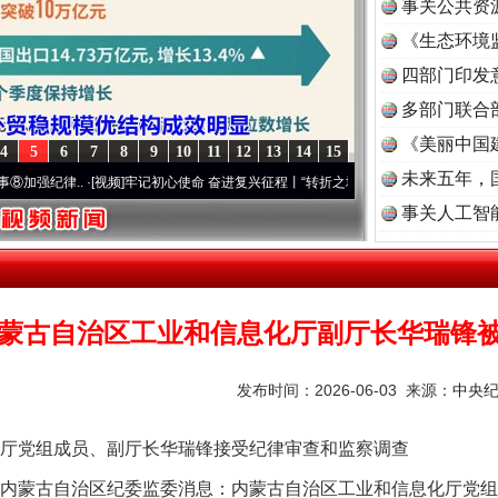
事关公共资
《生态环境
读
四部门印发
多部门联合
《美丽中国
4
5
6
7
8
9
10
11
12
13
14
15
未来五年，
纪律..
·[视频]
牢记初心使命 奋进复兴征程丨“转折之城”激荡..
·[视频]
牢记初心使命 奋
事关人工智
魏明亮严重违纪违法案透视
蒙古自治区工业和信息化厅副厅长华瑞锋
发布时间：2026-06-03 来源：
中央
党组成员、副厅长华瑞锋接受纪律审查和监察调查
内蒙古自治区纪委监委消息：内蒙古自治区工业和信息化厅党组