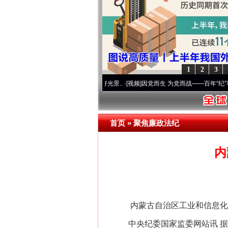
1
2
3
使命 奋进复兴征程丨宝塔山下好光景..
·[视频]
因党而生 为党而战——百年“纪”事⑧加强
习近平的博鳌关键词
首页
»
聚焦廉政法纪
内
内蒙古自治区工业和信息化厅
中央纪委国家监委网站讯 据