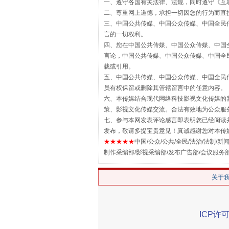
一、遵守各国有关法律、法规，同时遵守《
互
二、尊重网上道德，承担一切因您的行为而直
三、中国公共传媒、中国公众传媒、中国全民传媒China 
言的一切权利。
四、您在中国公共传媒、中国公众传媒、中国全民传媒Chin
言论，中国公共传媒、中国公众传媒、中国全民传媒China
载或引用。
五、中国公共传媒、中国公众传媒、中国全民传媒China 
员有权保留或删除其管辖留言中的任意内容。
六、本传媒结合现代网络科技影视文化传媒的新
漫山遍野的桃花与雪山、麦地、白
策、影视文化传媒交流。合法有效地为公众服
七、参与本网发表评论感言即表明您已经阅读并
发布，敬请多提宝贵意见！真诚感谢您对本传
★★★★★
中国/公众/公共/全民/法治/法制/新闻
制作采编部/影视采编部/发布广告部/会议服务
关于
ICP许可