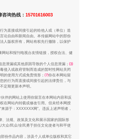
侵吞公款13万，颠沛流离20年
法律咨询热线：
15701616003
行为直接或间接引起的给他人或（单位）造
言论自由和新闻自由。本传媒网站中的部份
法人版权所有，网站有权先行撤除，以保护
健康网站和报刊电视台友情链接，授权合法、健
信息泄漏或其他原因导致的个人信息泄漏；
⑶
毒侵入或政府管制而造成的暂时性网站关闭
明的使用方式或免责情形；
⑺
你在本网站留
您的行为而直接或间接引起的法律责任，与
将不定期更新本声明。
“神药”背后的真相
合作伙伴的网站上使用你留言在本网站内容和反
权在网站内转载或修改引用。但未经本网授
源于：XXXXXXX网”。违反上述声明者，
法律、法规、政策及文化和展示国家的国际形
大众/民众/全民勇于担任文化使者与和平使
的部份作品内容，涉及个人或单位版权和其它