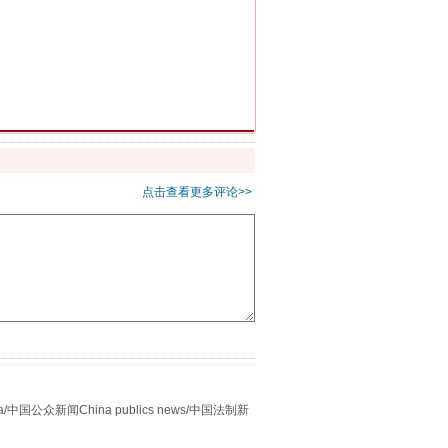
重拳出击！专项整治午间酒驾
点击查看更多评论>>
“谁都不怕”的他落马了
众新闻China publics news/中国法制新