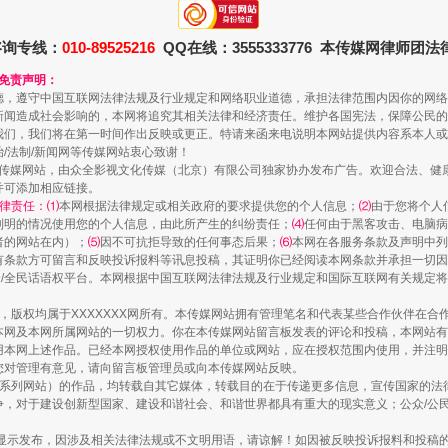
送你一朵小红花
咨询专线：
010-89525216
QQ在线：3555333776 本传媒网律师团
和免责声明：
德，遵守中国互联网法律法规及行业规定和网络职业道德，承担法律范围内因你的网络
新闻造成社会影响的，本网将追究其相关法律和经济责任。维护各国宪法，保障公民的
我们，我们将在第一时间作出反映或更正。特请来函来电说明本网站提供内容系本人或
治/法制/新闻网等传媒网站衷心致谢！
新闻网等传媒网站，由众全影视文化传媒（北京）有限公司独家协办发布广告。欢迎合法、
并可添加相应链接。
律责任：⑴
本网根据法律规定或相关政府的要求提供您的个人信息；
⑵
由于您将个人
列明的情况使用您的个人信息，由此所产生的纠纷责任；
⑷
任何由于黑客攻击、电脑病
者的网站在内）；
⑸
因不可抗拒导致的任何事态后果；
⑹
本网在各服务条款及声明中列
有条款方可留言和反映投诉报料等讯息投稿，其证明你已经阅读本网条款并承担一切因
民众/全民话语权平台。本网根据中国互联网法律法规及行业规定和国际互联网有关规定
茶叶“炒上天”
作品，版权均属于XXXXXXX网所有。本传媒网站拥有管理笔名和代表某些合作伙伴在
本网及本网所属网站的一切权力。你在本传媒网站留言板发表的评论和投稿，本网站有
本网上述作品。已经本网授权使用作品的单位或网站，应在授权范围内使用，并注明“来
您对管理有意见，请向留言板管理员或向本传媒网站反映。
本传媒系列网站）的作品，均转载自其它媒体，转载目的在于传递更多信息，宣传国家的
，对于建设创新型国家、建设和谐社会、和谐世界都具有重大的现实意义；公众/公民/
显示发布，因涉及相关法律法规或不文明用语，请谅解！如因被反映投诉报料和投稿