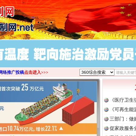
>
谢谢有你温暖了四季
网络推广投稿
点击进入>>>
《医疗卫生
《可再生能
三部门：做
今年投资意愿榜揭晓
促家政服务