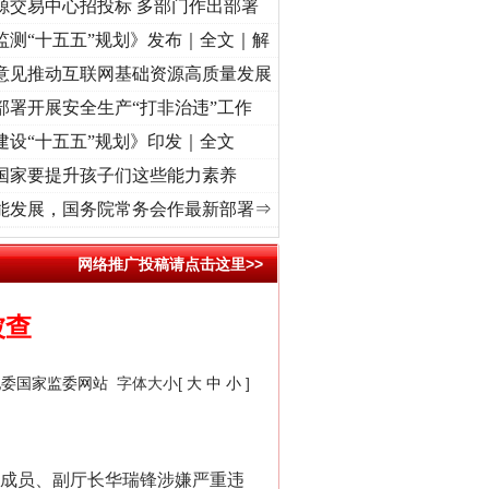
源交易中心招投标 多部门作出部署
监测“十五五”规划》发布｜全文｜解
意见推动互联网基础资源高质量发展
部署开展安全生产“打非治违”工作
建设“十五五”规划》印发｜全文
国家要提升孩子们这些能力素养
进复兴征程丨红船起航处 潮起..
·[视频]
一首歌的时间，读懂乐至的“诗与远方”
·[视频]
从
能发展，国务院常务会作最新部署⇒
千亩耕地变“别墅”
网络推广投稿请点击这里>>
被查
纪委国家监委网站
字体大小[
大
中
小
]
成员、副厅长华瑞锋涉嫌严重违