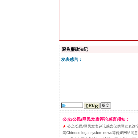
解纷+调解+退费，一次搞定
聚焦廉政法纪
发表感言：
公众/公民/网民发表评论感言须知：
站台名比不上好声名
★
公众/公民/网民发表评论感言仅供网友表达个人看法
闻Chinese legal system new