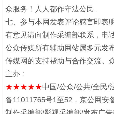
众服务！人人都作守法公民。
七、参与本网发表评论感言即表明
有意见请向制作采编部联系，电话：0
公众传媒所有辅助网站属多元发
传媒网的支持帮助与合作交流。
这是一记警钟！
谢
主办 :
★★★★★
中国/公众/公共/全民/
备11011765号1至52，京公网安备：
制作采编部/影视采编部/发布广告