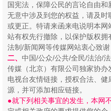
国宪法，保障公民的言论自由和
无意中涉及到您的权益，请及时
或更正。特请来函来电说明本网
站有权先行撤除，以保护版权拥有者
生
“刷贴”乱象丛生
法制/新闻网等传媒网站衷心致谢
二、
中国/公众/公共/全民/法治
传媒（北京）有限公司独家协办
电视台友情链接，授权合法、健
源，并可添加相应链接。
●就下列相关事宜的发生，本网
揭批美国五大"原罪"
"炒