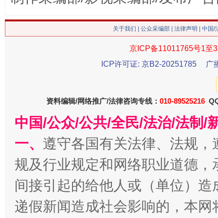
关于我们
|
公众采编部
|
法律声明
| 中国
今
在谋一域中谋全局
京ICP备11011765号1至3
ICP许可证: 京B2-20251785
广
资料编辑/网络推广/法律咨询专线：
010-89525216
QQ
中国/公众/公共/全民/法治/法
一、
遵守各国有关法律、法规，
规及行业规定和网络职业道德，
习近平的博鳌关键词
魏明亮
间接引起的给他人或（单位）造
递假新闻造成社会影响的，本网