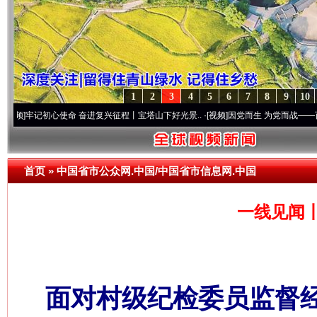
1
2
3
4
5
6
7
8
9
10
初心使命 奋进复兴征程丨宝塔山下好光景..
·[视频]
因党而生 为党而战——百年“纪”事⑧
首页
»
中国省市公众网.中国/中国省市信息网.中国
一线见闻
面对村级纪检委员监督