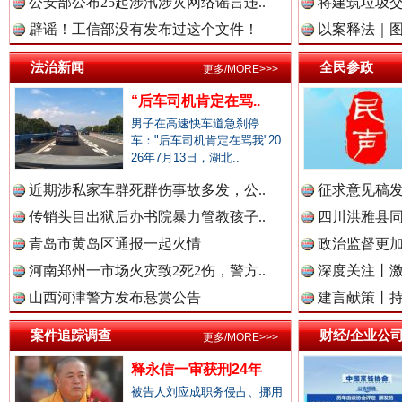
公安部公布25起涉汛涉灾网络谣言违..
将建筑垃圾
中国视频新闻网.
辟谣！工信部没有发布过这个文件！
以案释法｜图“
法治新闻
全民参政
更多/MORE>>>
“后车司机肯定在骂..
中国廉政法纪网.
男子在高速快车道急刹停
车："后车司机肯定在骂我"20
雄关漫道展新颜
“
26年7月13日，湖北..
近期涉私家车群死群伤事故多发，公..
中国律师在线.中
征求意见稿发
传销头目出狱后办书院暴力管教孩子..
四川洪雅县同
青岛市黄岛区通报一起火情
政治监督更
河南郑州一市场火灾致2死2伤，警方..
深度关注丨
中国参政网.中
山西河津警方发布悬赏公告
建言献策丨持
案件追踪调查
财经/企业公
更多/MORE>>>
中国全民新闻网.
释永信一审获刑24年
衣柜里的秘密
高速路上
被告人刘应成职务侵占、挪用