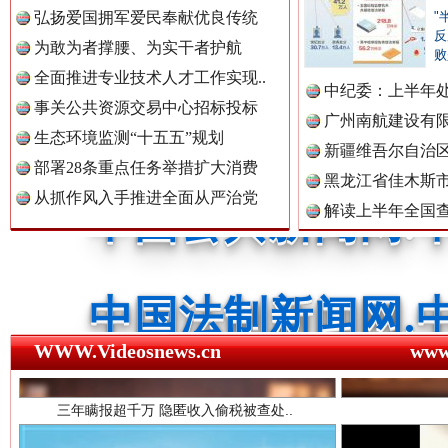
红船起航处 潮起向未来
广州首
弘扬爱国拥军爱民奉献优良传统
"
反
为敢为者撑腰、为实干者护航
败
中国公民新闻网.
全面推进专业技术人才工作实现..
中纪委：上半年处
事关公共资源交易中心招标投标
广州南航建设有
生态环境监测“十五五”规划
新疆维吾尔自治
中国公共新闻网.
部署28条重点任务举措扩大消费
黑龙江省佳木斯
从抓作风入手推进全面从严治党
解读上半年全国
数据
中国法制新闻网.
三年瞒报超千万 隐匿收入偷税被查处..
中国法治新闻网.
WWW.Videosnews.cn
ww