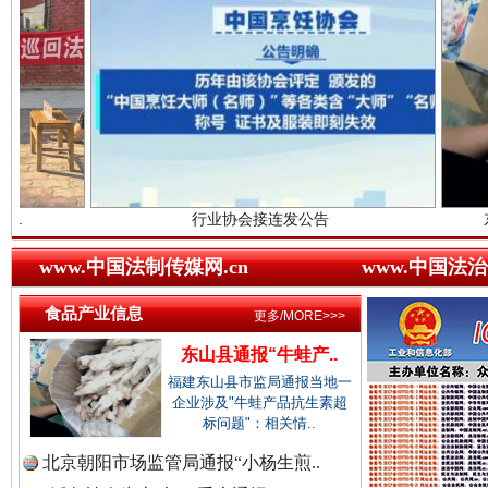
中国农业新闻网.
中国视频新闻网.
世界屋脊 天路回响
永
中国廉政法纪网.
行业协会接连发公告
东山县通报“牛
www.中国法制传媒网.cn
www.中国法治
食品产业信息
更多/MORE>>>
中国律师在线.中
东山县通报“牛蛙产..
福建东山县市监局通报当地一
企业涉及"牛蛙产品抗生素超
中国参政网.中
标问题"：相关情..
红船起航处 潮起向未来
广州首
北京朝阳市场监管局通报“小杨生煎..