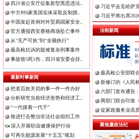
四川省公安厅征集新型黑恶违法..
理高级..
习近平会见哈萨
中方对6家美国实体采取反制措..
习近平将出席20
中国发起首例对外贸易国家安全..
球治理..
法制新闻
官方通报西安赛格商场坠亡事件
从“无产可执”到“全额执行”
最高检抗诉的疑难复杂刑事案件
8
起
世界屋脊 天路回响
永
事故致5死1伤，四川省安委会挂..
国
最高检公安部联
最新时事新闻
周岁未..
新修订的《人民
把老百姓关切的事一件一件办好
布
六部门发布通告
分析研究当前经济形势和经济工..
中国全民新闻网.
两部门联合印发
“一代接着一代干”
定》
促家政服务业高质
推进打击整治非法社会组织工作
聚焦廉政法纪
深入开展职业健康保护行动
中国公众新闻网.
可再生能源发展“十五五”规划