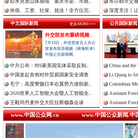
彭水突发山体崩塌 重庆市委、市政..
库尔勒市交通
休假、工资、社保、就业！全方位完..
深度关注丨让
巳巳如意，开工大吉！
三轮上
中文国际新闻
中国法院新闻网.
公共国际新闻
更多/MORE>>>
外交部发布重磅视频
7月13日，外交部发言人办公
室发布双语视频《南海听涛》
中国检察新闻网.
中国公共新闻网..
中方公布：对6家美国实体采取反制..
China and the
中国发起首例对外贸易国家安全调查
Li Qiang to At
中国医药新闻网.
毛宁：高度警惕日本右翼势力借助新..
Colombian Mini
2026世界人工智能大会暨人工智能全..
Assistant Fore
“后车司机肯定在骂我”
全民健身
王毅同丹麦外交大臣拉斯穆森会谈
Assistant Fore
中国企业新闻网.
www.中国公众网.cn
www.中国公众新闻.中