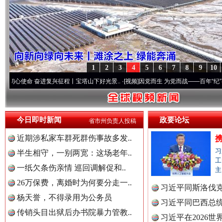
1
2
3
4
5
6
7
8
9
10
奋进复兴征程丨宝塔山下好光景..
·[视频]
因党而生 为党而战——百年“纪”事⑧加强纪律.
今日即时新闻
政要论坛
省市州负责人投稿
近期涉私家车群死群伤事故多发..
习
半生相守，一别两宽：这场老年..
工
一纸欠条伤亲情 巡回调解促和..
主
“后车司机肯定在骂我”
全民健身
26万保费，离婚时为何要分走一..
习近平同斯洛伐
杨天誉，不得录用为公务员
习近平同巴西总
传销头目出狱后办书院暴力管教..
习近平在2026