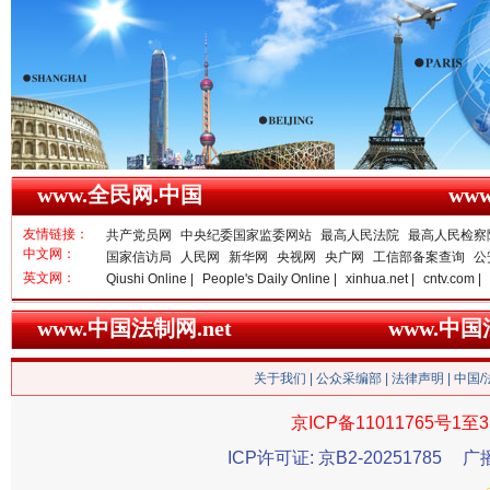
雄关漫道展新颜
“
www.全民网.中国
ww
友情链接：
共产党员网
中央纪委国家监委网站
最高人民法院
最高人民检察
中文网：
国家信访局
人民网
新华网
央视网
央广网
工信部备案查询
公
英文网：
Qiushi Online |
People's Daily Online |
xinhua.net |
cntv.com |
www.中国法制网.net
www.中
关于我们
|
公众采编部
|
法律声明
| 中国
京ICP备11011765号1至3
衣柜里的秘密
高速路上
ICP许可证: 京B2-20251785
广