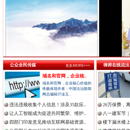
中国法院新闻网.
祁连巍巍树丰碑
高回报
中国检察新闻网.
中国医药新闻网.
公众全民传媒
律师在线说法
更多/MORE>>>
域名和官网，企业核..
中国企业新闻网.
域名和官网，企业核心价值的
终极体现作者：中国法治新闻
网总编辑亓淦玉..
一枚“钉子”竟然扎入要害部门
违法违规收集个人信息！涉及35款应..
26万保费，
中国农业新闻网.
让人工智能成为促进共同繁荣、维护..
八一建军节｜
四部门印发意见推动互联网基础资源..
楼下漏水楼上