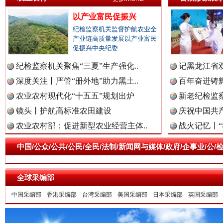
以产业富民促振兴
祁连巍巍树丰碑
高回报
纪检监察机关监督护航农业全
产业链高质量发展以产业富民
促振兴中央纪委..
纪检监察机关聚焦“三夏”生产强化..
记黑龙江省双
深度关注丨严管“册外地”助力黑土..
百年奋进铸辉
农业农村现代化“十五五”规划出炉
新老纪检监察
镜头丨护航高标准农田建设
庆祝中国共产
农业农村部：促进新型农业经营主体..
战火记忆丨“
中国/公众/公共/公民/全民/法制/新闻网与媒体/政府/企事业/
一枚“钉子”竟然扎入要害部门
全球采编部
中国采编部
香港采编部
台湾采编部
美国采编部
日本采编部
英国采编部