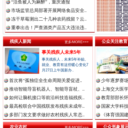
“活鱼被人为麻醉”，重庆通报
市场监管总局部署开展网络食品安全..
冻干草莓测出二十几种农药残留？云..
重拳出击！严查酒类产品五大违法违..
残疾人新闻
公众关注教育
更多/MORE>>>
事关残疾人未来5年
事关残疾人，未来5年补贴、
三年瞒报超千万 隐匿收入偷税被查处..
就业、教育有这些暖心变化7
月27日上午国新办..
首次将“孤独症全生命周期关爱促进..
少年逐梦赛场
推动智能导盲机器人、智能导盲杖、..
上海交大医
如何让脑机接口等前沿科技造福残疾..
教育部部长怀
最高检联合中国残联发布残疾未成年..
国家大学科技
多部门发文要求做好农村残疾人常态..
《体育强国建
农业农村
公众形象展
更多/MORE>>>