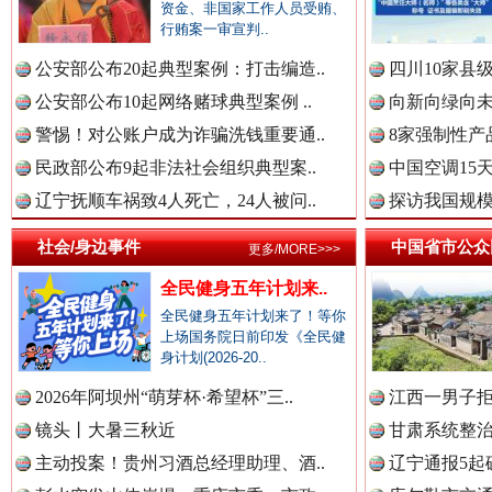
资金、非国家工作人员受贿、
行贿案一审宣判..
中国公众新闻网.
公安部公布20起典型案例：打击编造..
四川10家县
公安部公布10起网络赌球典型案例 ..
向新向绿向未
警惕！对公账户成为诈骗洗钱重要通..
8家强制性产
中国公民新闻网.
民政部公布9起非法社会组织典型案..
中国空调15
辽宁抚顺车祸致4人死亡，24人被问..
探访我国规模
社会/身边事件
中国省市公众
更多/MORE>>>
中国公共新闻网.
春天里的科技盛宴
全民健身五年计划来..
全民健身五年计划来了！等你
上场国务院日前印发《全民健
身计划(2026-20..
中国法制新闻网.
2026年阿坝州“萌芽杯·希望杯”三..
江西一男子拒
镜头丨大暑三秋近
甘肃系统整治
主动投案！贵州习酒总经理助理、酒..
辽宁通报5起
中国法治新闻网.